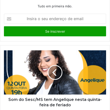
Tudo em primeira mão.
I
n
s
i
r
a
o
s
e
u
e
n
d
e
r
e
ç
Som do Sesc/MS tem Angelique nesta quinta-
o
feira de feriado
d