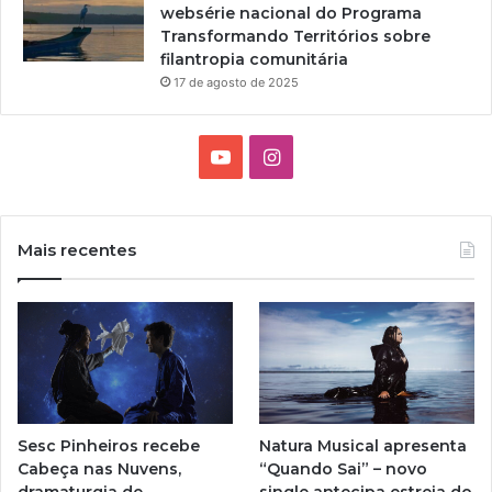
websérie nacional do Programa
Transformando Territórios sobre
filantropia comunitária
17 de agosto de 2025
Y
I
o
n
u
s
Mais recentes
T
t
u
a
b
g
e
r
Sesc Pinheiros recebe
Natura Musical apresenta
a
Cabeça nas Nuvens,
“Quando Sai” – novo
dramaturgia de
single antecipa estreia do