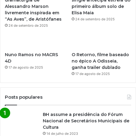
m
Alessandro Marson
primeiro álbum solo de
livremente inspirada em
Elisa Maia
“As Aves”, de Aristófanes
24 de setembro de 2025
24 de setembro de 2025
Nuno Ramos no MACRS
O Retorno, filme baseado
4D
no épico A Odisseia,
ganha trailer dublado
17 de agosto de 2025
17 de agosto de 2025
Posts populares
BH assume a presidência do Fórum
Nacional de Secretários Municipais de
Cultura
14 de julho de 2023