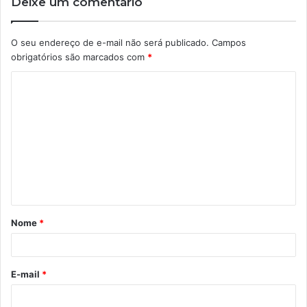
Deixe um comentário
O seu endereço de e-mail não será publicado.
Campos
obrigatórios são marcados com
*
C
o
m
e
n
t
á
Nome
*
r
i
o
E-mail
*
*