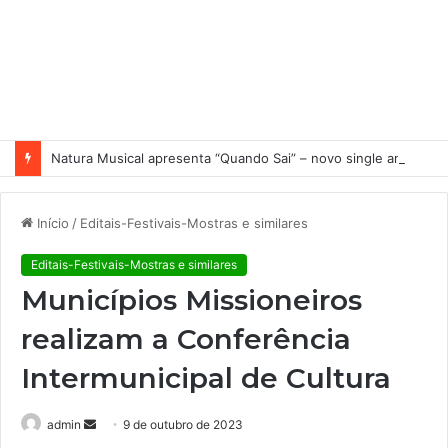
Natura Musical apresenta “Quando Sai” – novo single antecipa estreia do primeiro álbum solo de Elisa Maia
Início
/
Editais-Festivais-Mostras e similares
Editais-Festivais-Mostras e similares
Municípios Missioneiros
realizam a Conferência
Intermunicipal de Cultura
admin
M
9 de outubro de 2023