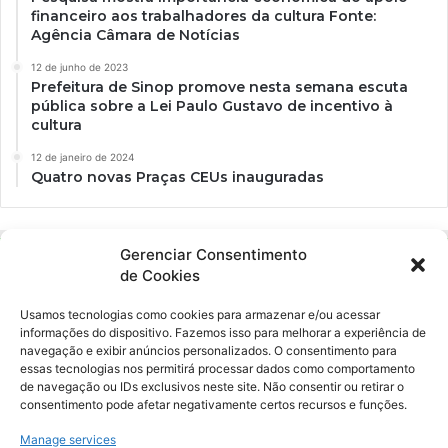
financeiro aos trabalhadores da cultura Fonte:
Agência Câmara de Notícias
12 de junho de 2023
Prefeitura de Sinop promove nesta semana escuta
pública sobre a Lei Paulo Gustavo de incentivo à
cultura
12 de janeiro de 2024
Quatro novas Praças CEUs inauguradas
Gerenciar Consentimento
de Cookies
Usamos tecnologias como cookies para armazenar e/ou acessar
informações do dispositivo. Fazemos isso para melhorar a experiência de
navegação e exibir anúncios personalizados. O consentimento para
essas tecnologias nos permitirá processar dados como comportamento
Ockara é uma plataforma multicultural e criativa. Nossa proposta é
de navegação ou IDs exclusivos neste site. Não consentir ou retirar o
oferecer o máximo de ferramentas para realizadores e
consentimento pode afetar negativamente certos recursos e funções.
gerenciadores de espaços criativos e culturais.
Manage services