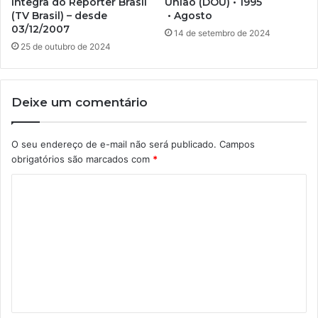
Íntegra do Repórter Brasil
União (DOU) • 1995
(TV Brasil) – desde
• Agosto
03/12/2007
14 de setembro de 2024
25 de outubro de 2024
Deixe um comentário
O seu endereço de e-mail não será publicado.
Campos
obrigatórios são marcados com
*
C
o
m
e
n
t
á