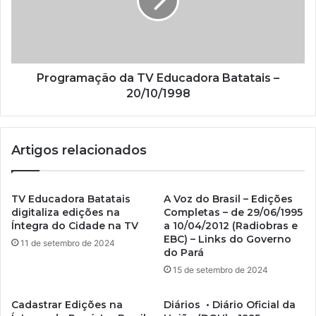
i
l
Programação da TV Educadora Batatais –
20/10/1998
Artigos relacionados
TV Educadora Batatais
A Voz do Brasil – Edições
digitaliza edições na
Completas – de 29/06/1995
Íntegra do Cidade na TV
a 10/04/2012 (Radiobras e
EBC) – Links do Governo
11 de setembro de 2024
do Pará
15 de setembro de 2024
Cadastrar Edições na
Diários • Diário Oficial da