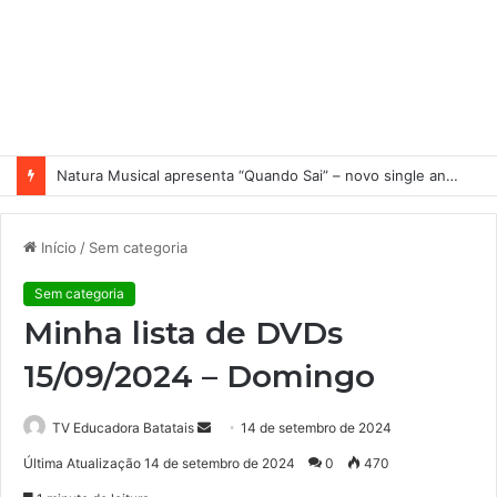
Natura Musical apresenta “Quando Sai” – novo single antecipa estreia do primeiro álbum solo de Elisa Maia
Início
/
Sem categoria
Sem categoria
Minha lista de DVDs
15/09/2024 – Domingo
TV Educadora Batatais
M
14 de setembro de 2024
a
Última Atualização 14 de setembro de 2024
0
470
n