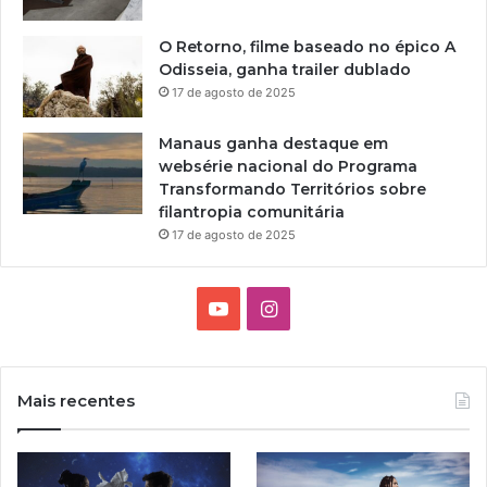
O Retorno, filme baseado no épico A
Odisseia, ganha trailer dublado
17 de agosto de 2025
Manaus ganha destaque em
websérie nacional do Programa
Transformando Territórios sobre
filantropia comunitária
17 de agosto de 2025
Y
I
o
n
u
s
Mais recentes
T
t
u
a