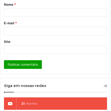
Nome
*
r
i
o
E-mail
*
*
Site
Siga em nossas redes
31
Inscritos