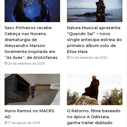
b
g
e
r
Sesc Pinheiros recebe
Natura Musical apresenta
a
Cabeça nas Nuvens,
“Quando Sai” – novo
dramaturgia de
single antecipa estreia do
m
Alessandro Marson
primeiro álbum solo de
livremente inspirada em
Elisa Maia
“As Aves”, de Aristófanes
24 de setembro de 2025
24 de setembro de 2025
Nuno Ramos no MACRS
O Retorno, filme baseado
4D
no épico A Odisseia,
ganha trailer dublado
17 de agosto de 2025