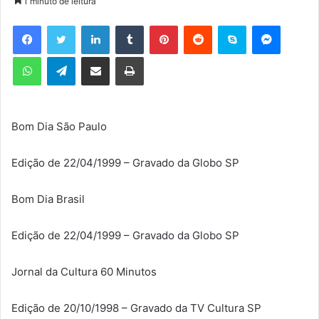
1 minuto de leitura
d
e
Facebook
Twitter
Linkedin
Tumblr
Pinterest
Reddit
Skype
Messenger
u
WhatsApp
Telegram
Compartilhar via e-mail
Imprimir
m
e
-
m
Bom Dia São Paulo
a
i
l
Edição de 22/04/1999 – Gravado da Globo SP
Bom Dia Brasil
Edição de 22/04/1999 – Gravado da Globo SP
Jornal da Cultura 60 Minutos
Edição de 20/10/1998 – Gravado da TV Cultura SP