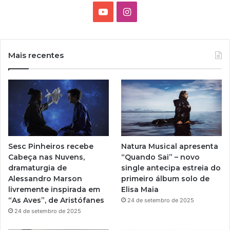
Y
I
o
n
u
s
Mais recentes
T
t
u
a
b
g
e
r
Sesc Pinheiros recebe
Natura Musical apresenta
a
Cabeça nas Nuvens,
“Quando Sai” – novo
dramaturgia de
single antecipa estreia do
m
Alessandro Marson
primeiro álbum solo de
livremente inspirada em
Elisa Maia
“As Aves”, de Aristófanes
24 de setembro de 2025
24 de setembro de 2025