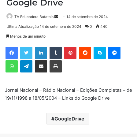
Google Drive
TV Educadora Batatais
M
14 de setembro de 2024
a
Última Atualização 14 de setembro de 2024
0
440
n
Menos de um minuto
d
e
Facebook
Twitter
Linkedin
Tumblr
Pinterest
Reddit
Skype
Messenger
u
WhatsApp
Telegram
Compartilhar via e-mail
Imprimir
m
e
-
m
Jornal Nacional – Rádio Nacional – Edições Completas – de
a
19/11/1998 a 18/05/2004 – Links do Google Drive
i
l
GoogleDrive