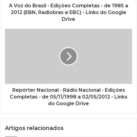
ç
A Voz do Brasil - Edições Completas - de 1985 a
o
2012 (EBN, Radiobras e EBC) - Links do Google
d
Drive
e
e
m
a
i
l
Repórter Nacional - Rádio Nacional - Edições
Completas - de 05/11/1998 a 02/05/2012 - Links
do Google Drive
Artigos relacionados