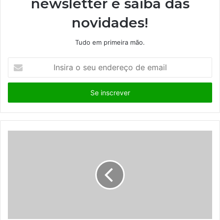
newsletter e saiba das
novidades!
Tudo em primeira mão.
I
n
s
i
r
a
o
s
e
u
e
n
d
e
r
e