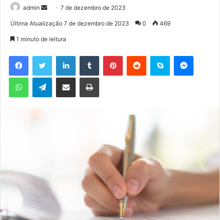
admin
M
7 de dezembro de 2023
a
Última Atualização 7 de dezembro de 2023
0
469
n
1 minuto de leitura
d
e
Facebook
Twitter
Linkedin
Tumblr
Pinterest
Reddit
Skype
Messenger
u
WhatsApp
Telegram
Compartilhar via e-mail
Imprimir
m
e
-
m
a
i
l