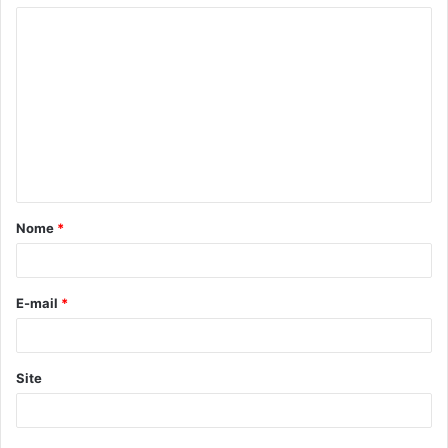
C
o
m
e
n
t
á
Nome
*
r
i
o
E-mail
*
*
Site