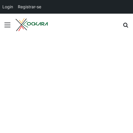
Login
Registrar-se
Menu
P
p