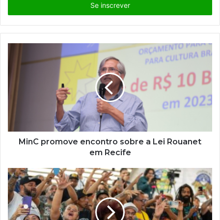
i
r
a
o
s
e
u
e
n
d
e
r
e
ç
MinC promove encontro sobre a Lei Rouanet
o
em Recife
d
e
e
m
a
i