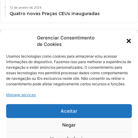
12 de janeiro de 2024
Quatro novas Praças CEUs inauguradas
Gerenciar Consentimento
de Cookies
Usamos tecnologias como cookies para armazenar e/ou acessar
informações do dispositivo. Fazemos isso para melhorar a experiência de
navegação e exibir anúncios personalizados. O consentimento para
essas tecnologias nos permitirá processar dados como comportamento
Ockara é uma plataforma multicultural e criativa. Nossa proposta é
de navegação ou IDs exclusivos neste site. Não consentir ou retirar o
oferecer o máximo de ferramentas para realizadores e
consentimento pode afetar negativamente certos recursos e funções.
gerenciadores de espaços criativos e culturais.
Manage services
YouTube
Instagram
Aceitar
Negar
© Merak Produções Criativas. CNPJ: 39.155.931/0001-02.
Inscrição Municipal: 47927301. Todos os direitos Reservados.