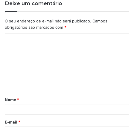
Deixe um comentário
O seu endereço de e-mail não será publicado.
Campos
obrigatórios são marcados com
*
C
o
m
e
n
t
á
Nome
*
r
i
o
E-mail
*
*