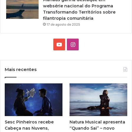
websérie nacional do Programa
Transformando Territórios sobre
filantropia comunitária
17 de agosto de 2025
Y
I
o
n
u
s
Mais recentes
T
t
u
a
b
g
e
r
Sesc Pinheiros recebe
Natura Musical apresenta
a
Cabeça nas Nuvens,
“Quando Sai” – novo