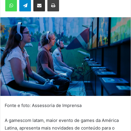
m
e
-
m
a
i
l
Fonte e foto: Assessoria de Imprensa
A gamescom latam, maior evento de games da América
Latina, apresenta mais novidades de conteúdo para o