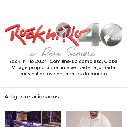
d
e
e
m
a
i
l
Rock in Rio 2024: Com line-up completo, Global
Village proporciona uma verdadeira jornada
musical pelos continentes do mundo
Artigos relacionados