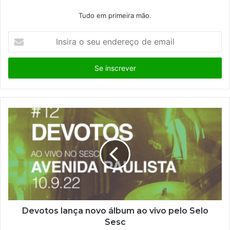
Tudo em primeira mão.
I
n
s
i
r
a
o
s
e
u
e
n
d
e
r
e
ç
Devotos lança novo álbum ao vivo pelo Selo
o
Sesc