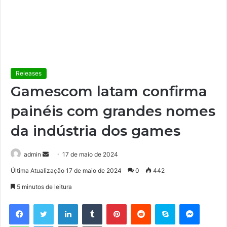
Releases
Gamescom latam confirma
painéis com grandes nomes
da indústria dos games
admin
M
17 de maio de 2024
a
Última Atualização 17 de maio de 2024
0
442
n
5 minutos de leitura
d
e
Facebook
Twitter
Linkedin
Tumblr
Pinterest
Reddit
Skype
Messenger
u
WhatsApp
Telegram
Compartilhar via e-mail
Imprimir