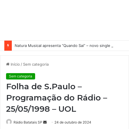
Natura Musical apresenta “Quando Sai” – novo single antecipa estreia do primeiro álbum solo de Elisa Maia
Início
/
Sem categoria
Sem categoria
Folha de S.Paulo –
Programação do Rádio –
25/05/1998 – UOL
Rádio Batatais SP
M
24 de outubro de 2024