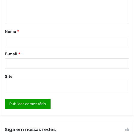
n
t
á
Nome
*
r
i
o
E-mail
*
*
Site
Siga em nossas redes