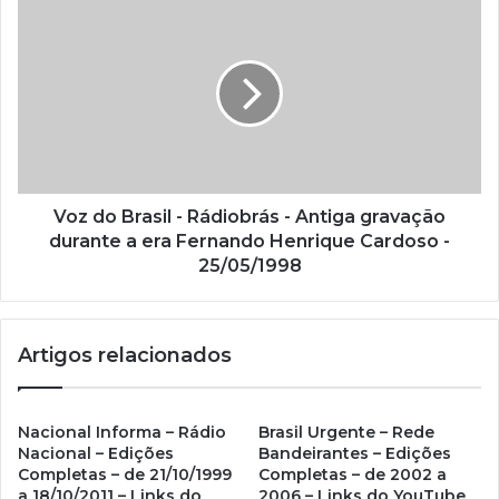
e
e
m
a
i
l
Voz do Brasil - Rádiobrás - Antiga gravação
durante a era Fernando Henrique Cardoso -
25/05/1998
Artigos relacionados
Nacional Informa – Rádio
Brasil Urgente – Rede
Nacional – Edições
Bandeirantes – Edições
Completas – de 21/10/1999
Completas – de 2002 a
a 18/10/2011 – Links do
2006 – Links do YouTube