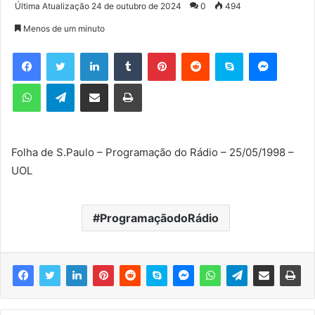
a
Última Atualização 24 de outubro de 2024
0
494
n
Menos de um minuto
d
e
Facebook
Twitter
Linkedin
Tumblr
Pinterest
Reddit
Skype
Messenger
u
WhatsApp
Telegram
Compartilhar via e-mail
Imprimir
m
e
-
m
Folha de S.Paulo – Programação do Rádio – 25/05/1998 –
a
UOL
i
l
ProgramaçãodoRádio