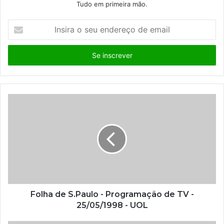
Tudo em primeira mão.
I
n
s
i
r
a
o
s
e
u
e
n
d
e
r
e
ç
Folha de S.Paulo - Programação de TV -
o
25/05/1998 - UOL
d