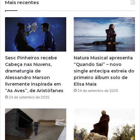
u
s
Mais recentes
T
t
u
a
b
g
e
r
Sesc Pinheiros recebe
Natura Musical apresenta
a
Cabeça nas Nuvens,
“Quando Sai” – novo
dramaturgia de
single antecipa estreia do
m
Alessandro Marson
primeiro álbum solo de
livremente inspirada em
Elisa Maia
“As Aves”, de Aristófanes
24 de setembro de 2025
24 de setembro de 2025