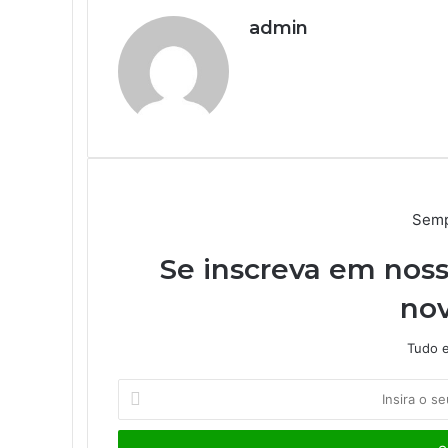
o
r
i
e
g
g
p
a
t
i
admin
k
n
s
e
e
p
m
i
r
t
r
r
l
We
h
bsi
a
te
r
v
i
a
e
-
Semp
m
a
Se inscreva em noss
i
nov
l
Tudo e
I
n
s