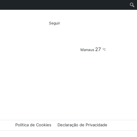
Entrar
Artigo
Barra
Switch
Procurar
Seguir
27
aleatório
Lateral
skin
por
Manaus
℃
Política de Cookies
Declaração de Privacidade