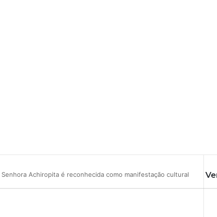
Ve
 Senhora Achiropita é reconhecida como manifestação cultural
F
e
c
h