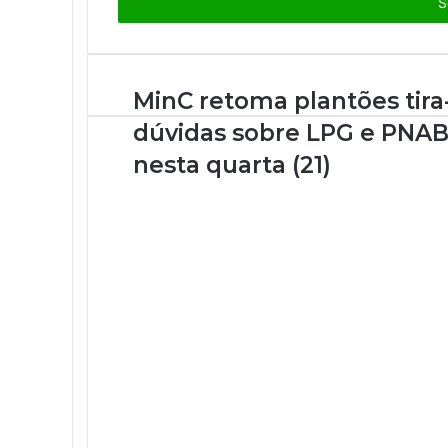
i
r
a
o
s
MinC retoma plantões tira
e
dúvidas sobre LPG e PNA
u
e
nesta quarta (21)
n
d
e
r
e
ç
o
d
e
e
m
a
i
l