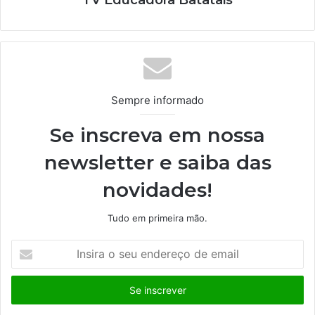
TV Educadora Batatais
Sempre informado
Se inscreva em nossa
newsletter e saiba das
novidades!
Tudo em primeira mão.
I
n
s
i
r