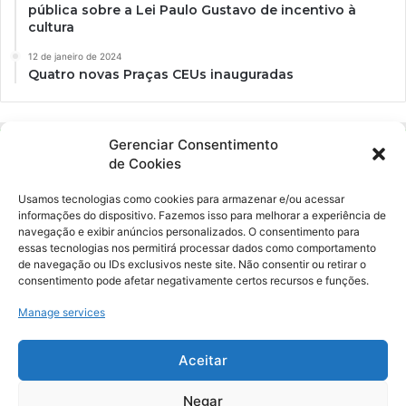
pública sobre a Lei Paulo Gustavo de incentivo à
cultura
12 de janeiro de 2024
Quatro novas Praças CEUs inauguradas
Gerenciar Consentimento
de Cookies
Usamos tecnologias como cookies para armazenar e/ou acessar
informações do dispositivo. Fazemos isso para melhorar a experiência de
navegação e exibir anúncios personalizados. O consentimento para
essas tecnologias nos permitirá processar dados como comportamento
Ockara é uma plataforma multicultural e criativa. Nossa proposta é
de navegação ou IDs exclusivos neste site. Não consentir ou retirar o
oferecer o máximo de ferramentas para realizadores e
consentimento pode afetar negativamente certos recursos e funções.
gerenciadores de espaços criativos e culturais.
Manage services
YouTube
Instagram
Aceitar
Negar