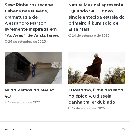
Sesc Pinheiros recebe
Natura Musical apresenta
a
Cabeça nas Nuvens,
“Quando Sai” – novo
dramaturgia de
single antecipa estreia do
m
Alessandro Marson
primeiro álbum solo de
livremente inspirada em
Elisa Maia
“As Aves”, de Aristófanes
24 de setembro de 2025
24 de setembro de 2025
Nuno Ramos no MACRS
O Retorno, filme baseado
4D
no épico A Odisseia,
ganha trailer dublado
17 de agosto de 2025
17 de agosto de 2025