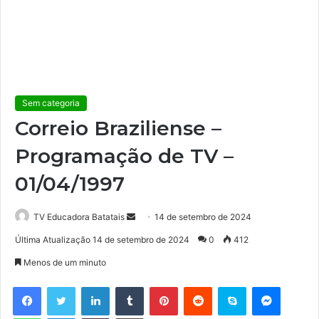
Sem categoria
Correio Braziliense –
Programação de TV –
01/04/1997
TV Educadora Batatais
M
14 de setembro de 2024
a
Última Atualização 14 de setembro de 2024
0
412
n
Menos de um minuto
d
e
Facebook
Twitter
Linkedin
Tumblr
Pinterest
Reddit
Skype
Messenger
u
WhatsApp
Telegram
Compartilhar via e-mail
Imprimir