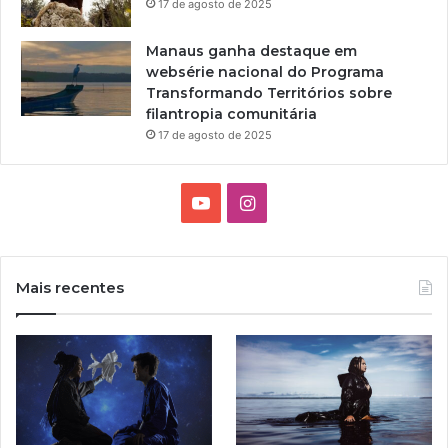
17 de agosto de 2025
Manaus ganha destaque em
websérie nacional do Programa
Transformando Territórios sobre
filantropia comunitária
17 de agosto de 2025
Y
I
o
n
u
s
Mais recentes
T
t
u
a
b
g
e
r