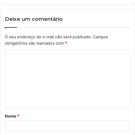
Deixe um comentário
O seu endereço de e-mail não será publicado.
Campos
obrigatórios são marcados com
*
C
o
m
e
n
t
á
Nome
*
r
i