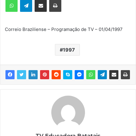
m
e
-
m
Correio Braziliense – Programação de TV – 01/04/1997
a
i
l
1997