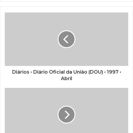
a
o
s
e
u
e
n
d
e
r
e
ç
Diários • Diário Oficial da União (DOU) • 1997 •
o
Abril
d
e
e
m
a
i
l