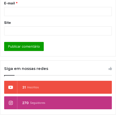
o
E-mail
*
*
Site
Siga em nossas redes
31
Inscritos
270
Seguidores