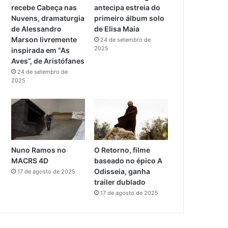
recebe Cabeça nas
antecipa estreia do
a
Nuvens, dramaturgia
primeiro álbum solo
de Alessandro
de Elisa Maia
m
Marson livremente
24 de setembro de
2025
inspirada em “As
Aves”, de Aristófanes
24 de setembro de
2025
Nuno Ramos no
O Retorno, filme
MACRS 4D
baseado no épico A
Odisseia, ganha
17 de agosto de 2025
trailer dublado
17 de agosto de 2025