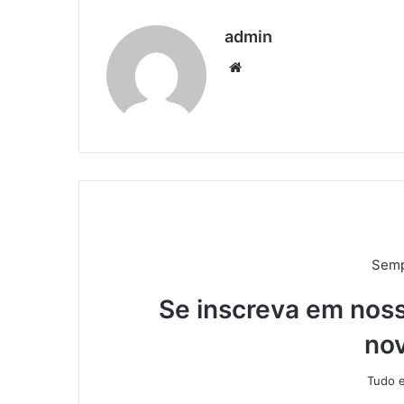
admin
We
bsi
te
Semp
Se inscreva em noss
no
Tudo e