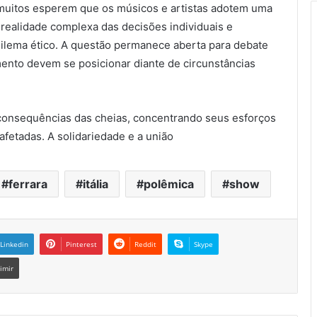
 muitos esperem que os músicos e artistas adotem uma
realidade complexa das decisões individuais e
lema ético. A questão permanece aberta para debate
mento devem se posicionar diante de circunstâncias
as consequências das cheias, concentrando seus esforços
fetadas. A solidariedade e a união
ferrara
itália
polêmica
show
Linkedin
Pinterest
Reddit
Skype
imir