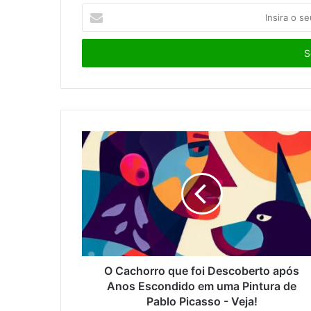
I
n
s
i
r
a
o
s
e
u
e
n
d
e
r
e
ç
o
O Cachorro que foi Descoberto após
d
Anos Escondido em uma Pintura de
e
Pablo Picasso - Veja!
e