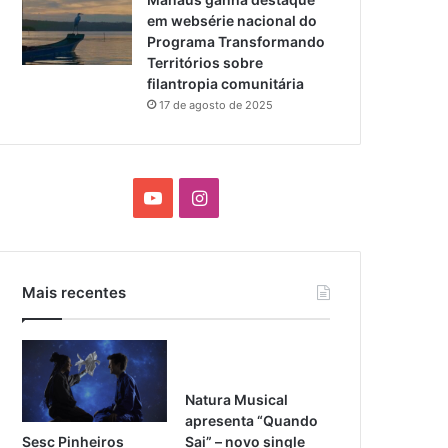
em websérie nacional do
Programa Transformando
Territórios sobre
filantropia comunitária
17 de agosto de 2025
Y
I
o
n
u
s
Mais recentes
T
t
u
a
b
g
Natura Musical
apresenta “Quando
e
r
Sesc Pinheiros
Sai” – novo single