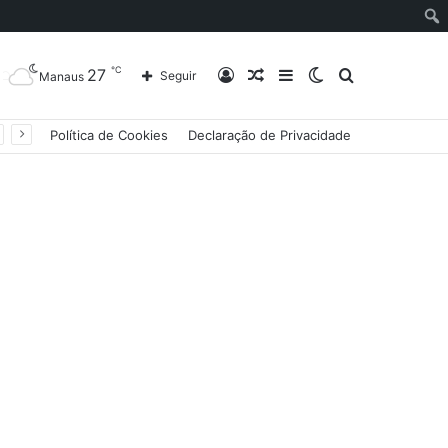
℃
27
Entrar
Artigo
Barra
Switch
Procurar
Seguir
Manaus
Política de Cookies
Declaração de Privacidade
aleatório
Lateral
skin
por