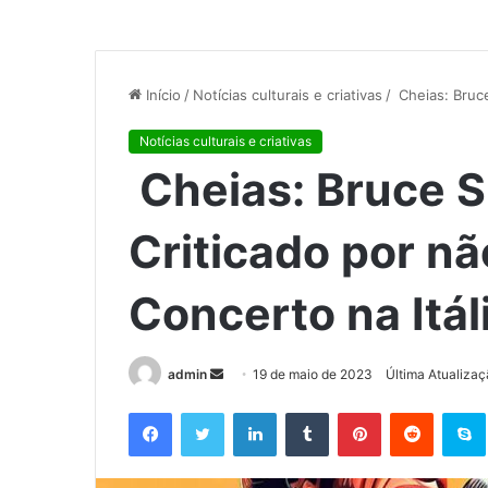
Início
/
Notícias culturais e criativas
/
Cheias: Bruce
Notícias culturais e criativas
Cheias: Bruce S
Criticado por n
Concerto na Itál
admin
M
19 de maio de 2023
Última Atualiza
a
Facebook
Twitter
Linkedin
Tumblr
Pinterest
Reddit
S
n
d
e