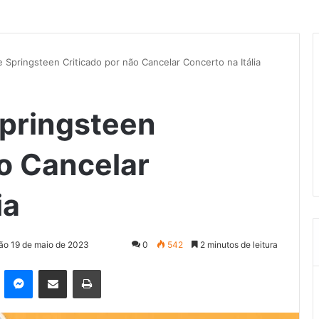
 Springsteen Criticado por não Cancelar Concerto na Itália
pringsteen
ão Cancelar
ia
ção 19 de maio de 2023
0
542
2 minutos de leitura
kype
Messenger
Compartilhar via e-mail
Imprimir