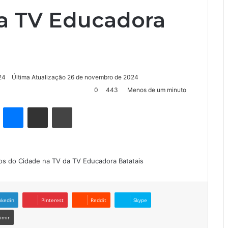
a TV Educadora
24
Última Atualização 26 de novembro de 2024
0
443
Menos de um minuto
kype
Messenger
Compartilhar via e-mail
Imprimir
ricos do Cidade na TV da TV Educadora Batatais
nkedin
Pinterest
Reddit
Skype
imir