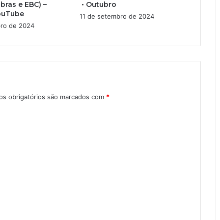
bras e EBC) –
• Outubro
e
g
ouTube
11 de setembro de 2024
r
ro de 2024
a
s obrigatórios são marcados com
*