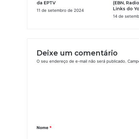
da EPTV
(EBN, Radio
e
Links do Y
11 de setembro de 2024
m
14 de setemb
a
i
l
Deixe um comentário
O seu endereço de e-mail não será publicado.
Campo
C
o
m
e
n
t
Nome
*
á
r