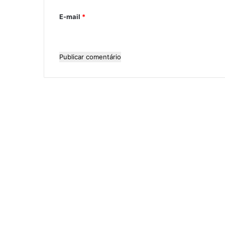
i
E-mail
*
o
*