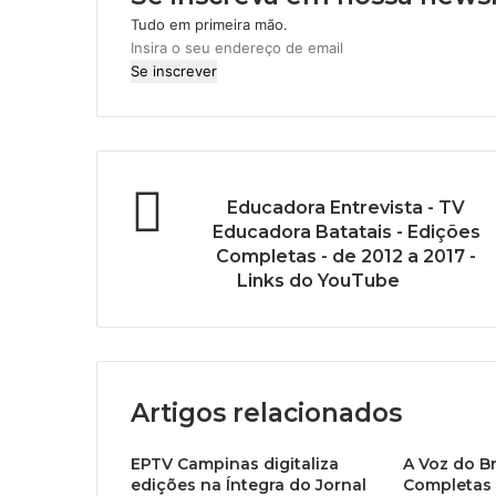
Tudo em primeira mão.
I
n
s
i
r
a
o
Educadora Entrevista - TV
s
Educadora Batatais - Edições
e
Completas - de 2012 a 2017 -
u
Links do YouTube
e
n
d
e
r
e
Artigos relacionados
ç
o
EPTV Campinas digitaliza
A Voz do Br
d
edições na Íntegra do Jornal
Completas 
e