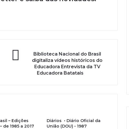
Biblioteca Nacional do Brasil
digitaliza vídeos históricos do
Educadora Entrevista da TV
Educadora Batatais
Y
o
I
u
n
T
s
asil – Edições
Diários • Diário Oficial da
u
t
– de 1985 a 2017
União (DOU) • 1987
b
a