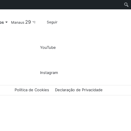
29
Entrar
Artigo
Barra
Switch
Procurar
os
Seguir
Manaus
℃
aleatório
Lateral
skin
por
YouTube
Instagram
Política de Cookies
Declaração de Privacidade