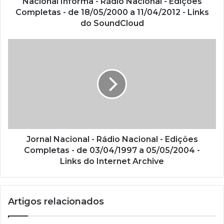
Nacional Informa - Rádio Nacional - Edições
o
Completas - de 18/05/2000 a 11/04/2012 - Links
d
do SoundCloud
e
e
m
a
i
l
Jornal Nacional - Rádio Nacional - Edições
Completas - de 03/04/1997 a 05/05/2004 -
Links do Internet Archive
Artigos relacionados