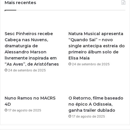
u
s
Mais recentes
T
t
u
a
Sesc Pinheiros recebe
Natura Musical apresenta
b
g
Cabeça nas Nuvens,
“Quando Sai” – novo
dramaturgia de
single antecipa estreia do
e
r
Alessandro Marson
primeiro álbum solo de
livremente inspirada em
Elisa Maia
a
“As Aves”, de Aristófanes
24 de setembro de 2025
m
24 de setembro de 2025
Nuno Ramos no MACRS
O Retorno, filme baseado
4D
no épico A Odisseia,
ganha trailer dublado
17 de agosto de 2025
17 de agosto de 2025