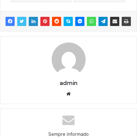
admin
We
bsi
te
Sempre informado