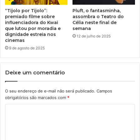
“Tijolo por Tijolo”:
Pluft, o fantasminha,
premiado filme sobre
assombra o Teatro do
influenciadora do Kwai
Célia neste final de
que lutou por moradia e
semana
dignidade estreia nos
12 de julho de 2025
cinemas
9 de agosto de 2025
Deixe um comentário
O seu endereço de e-mail não será publicado.
Campos
obrigatórios são marcados com
*
C
o
m
e