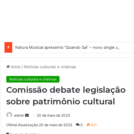
Natura Musical apresenta “Quando Sai” – novo single antecipa estreia do primeiro álbum solo de Elisa Maia
Início
/
Notícias culturais e criativas
Notícias culturais e criativas
Comissão debate legislação
sobre patrimônio cultural
admin
M
20 de maio de 2023
a
Última Atualização 20 de maio de 2023
0
521
n