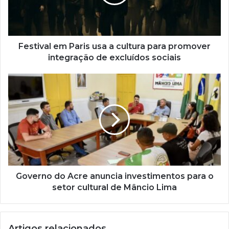
d
e
r
e
ç
Festival em Paris usa a cultura para promover
o
integração de excluídos sociais
d
e
e
m
a
i
l
Governo do Acre anuncia investimentos para o
setor cultural de Mâncio Lima
Artigos relacionados