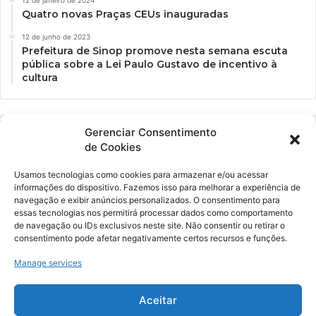
Quatro novas Praças CEUs inauguradas
12 de junho de 2023
Prefeitura de Sinop promove nesta semana escuta
pública sobre a Lei Paulo Gustavo de incentivo à
cultura
Gerenciar Consentimento
de Cookies
Usamos tecnologias como cookies para armazenar e/ou acessar
informações do dispositivo. Fazemos isso para melhorar a experiência de
navegação e exibir anúncios personalizados. O consentimento para
essas tecnologias nos permitirá processar dados como comportamento
Ockara é uma plataforma multicultural e criativa. Nossa proposta é
de navegação ou IDs exclusivos neste site. Não consentir ou retirar o
oferecer o máximo de ferramentas para realizadores e
consentimento pode afetar negativamente certos recursos e funções.
gerenciadores de espaços criativos e culturais.
Manage services
YouTube
Instagram
Aceitar