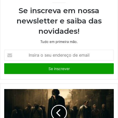
Se inscreva em nossa
newsletter e saiba das
novidades!
Tudo em primeira mão.
I
n
s
i
r
a
o
s
e
u
e
n