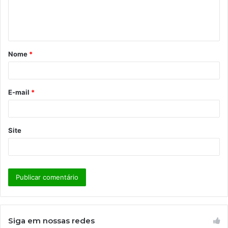
n
t
á
Nome
*
r
i
o
E-mail
*
*
Site
Siga em nossas redes