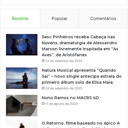
C
e
n
Recente
Popular
Comentários
t
r
o
Sesc Pinheiros recebe Cabeça nas
C
Nuvens, dramaturgia de Alessandro
u
Marson livremente inspirada em “As
l
Aves”, de Aristófanes
t
24 de setembro de 2025
u
Natura Musical apresenta “Quando
r
Sai” – novo single antecipa estreia do
a
primeiro álbum solo de Elisa Maia
l
24 de setembro de 2025
B
a
Nuno Ramos no MACRS 4D
n
17 de agosto de 2025
c
o
d
O Retorno, filme baseado no épico A
o