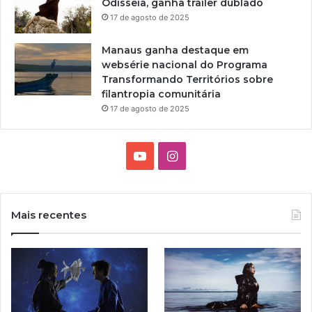
Odisseia, ganha trailer dublado
B
17 de agosto de 2025
r
a
Manaus ganha destaque em
s
websérie nacional do Programa
i
Transformando Territórios sobre
l
filantropia comunitária
e
m
17 de agosto de 2025
S
ã
o
Y
I
P
o
n
a
u
u
s
l
Mais recentes
o
T
t
u
a
b
g