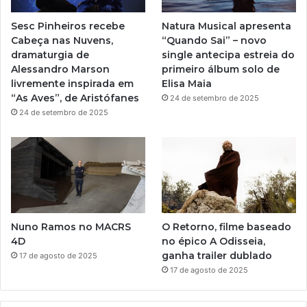
e
r
Sesc Pinheiros recebe
Natura Musical apresenta
a
Cabeça nas Nuvens,
“Quando Sai” – novo
dramaturgia de
single antecipa estreia do
m
Alessandro Marson
primeiro álbum solo de
livremente inspirada em
Elisa Maia
“As Aves”, de Aristófanes
24 de setembro de 2025
24 de setembro de 2025
Nuno Ramos no MACRS
O Retorno, filme baseado
4D
no épico A Odisseia,
ganha trailer dublado
17 de agosto de 2025
17 de agosto de 2025