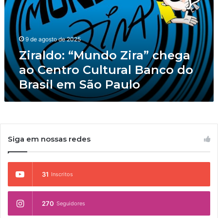
l
d
o
:
9 de agosto de 2025
“
Ziraldo: “Mundo Zira” chega
M
u
ao Centro Cultural Banco do
n
Brasil em São Paulo
d
o
Z
i
r
a
Siga em nossas redes
”
c
h
31
Inscritos
e
g
a
270
Seguidores
a
o