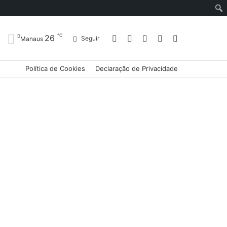
℃
26
Entrar
Artigo
Barra
Switch
Procurar
Seguir
Manaus
Política de Cookies
Declaração de Privacidade
aleatório
Lateral
skin
por