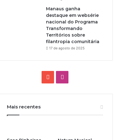
Manaus ganha
destaque em websérie
nacional do Programa
Transformando
Territórios sobre
filantropia comunitária
17 de agosto de 2025
Y
I
o
n
u
s
Mais recentes
T
t
u
a
b
g