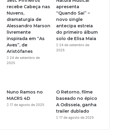
Sesc Pinheiros
Natura Musical
recebe Cabeça nas
apresenta
e
r
Nuvens,
“Quando Sai” –
dramaturgia de
novo single
a
Alessandro Marson
antecipa estreia
livremente
do primeiro álbum
m
inspirada em “As
solo de Elisa Maia
Aves”, de
24 de setembro de
2025
Aristófanes
24 de setembro de
2025
Nuno Ramos no
O Retorno, filme
MACRS 4D
baseado no épico
A Odisseia, ganha
17 de agosto de 2025
trailer dublado
17 de agosto de 2025