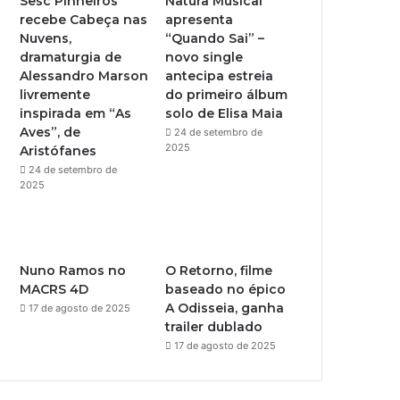
Sesc Pinheiros
Natura Musical
recebe Cabeça nas
apresenta
e
r
Nuvens,
“Quando Sai” –
dramaturgia de
novo single
a
Alessandro Marson
antecipa estreia
livremente
do primeiro álbum
m
inspirada em “As
solo de Elisa Maia
Aves”, de
24 de setembro de
2025
Aristófanes
24 de setembro de
2025
Nuno Ramos no
O Retorno, filme
MACRS 4D
baseado no épico
A Odisseia, ganha
17 de agosto de 2025
trailer dublado
17 de agosto de 2025