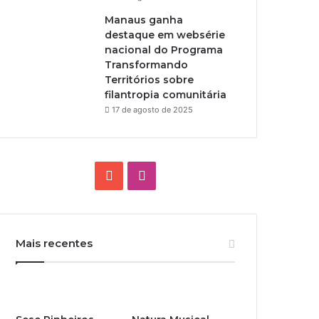
Manaus ganha
destaque em websérie
nacional do Programa
Transformando
Territórios sobre
filantropia comunitária
17 de agosto de 2025
Y
I
o
n
u
s
Mais recentes
T
t
u
a
b
g