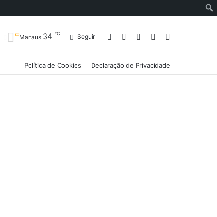
℃
34
Entrar
Artigo
Barra
Switch
Procurar
Seguir
Manaus
Política de Cookies
Declaração de Privacidade
aleatório
Lateral
skin
por