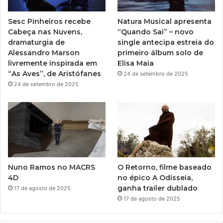
e
r
Sesc Pinheiros recebe
Natura Musical apresenta
a
Cabeça nas Nuvens,
“Quando Sai” – novo
dramaturgia de
single antecipa estreia do
m
Alessandro Marson
primeiro álbum solo de
livremente inspirada em
Elisa Maia
“As Aves”, de Aristófanes
24 de setembro de 2025
24 de setembro de 2025
Nuno Ramos no MACRS
O Retorno, filme baseado
4D
no épico A Odisseia,
ganha trailer dublado
17 de agosto de 2025
17 de agosto de 2025