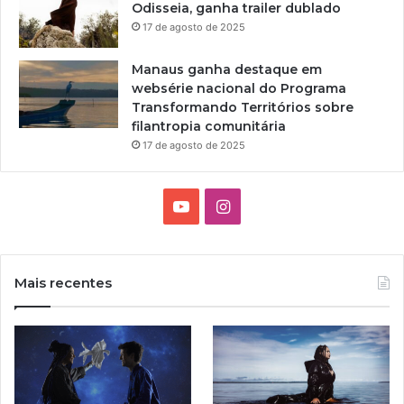
Odisseia, ganha trailer dublado
a
17 de agosto de 2025
e
m
Manaus ganha destaque em
T
websérie nacional do Programa
o
Transformando Territórios sobre
c
filantropia comunitária
a
n
17 de agosto de 2025
t
i
n
Y
I
s
o
n
u
s
Mais recentes
T
t
u
a
b
g