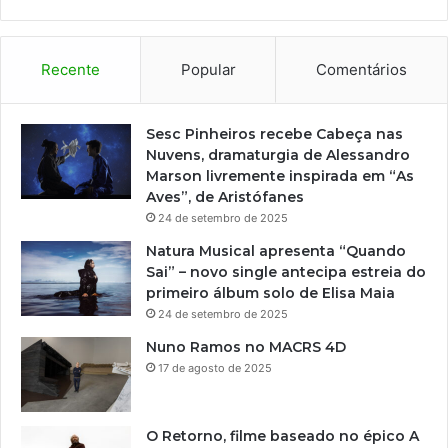
i
p
a
d
Recente
Popular
Comentários
a
C
a
Sesc Pinheiros recebe Cabeça nas
r
Nuvens, dramaturgia de Alessandro
a
Marson livremente inspirada em “As
v
Aves”, de Aristófanes
a
24 de setembro de 2025
n
Natura Musical apresenta “Quando
a
Sai” – novo single antecipa estreia do
F
primeiro álbum solo de Elisa Maia
e
24 de setembro de 2025
d
e
Nuno Ramos no MACRS 4D
r
17 de agosto de 2025
a
t
i
O Retorno, filme baseado no épico A
v