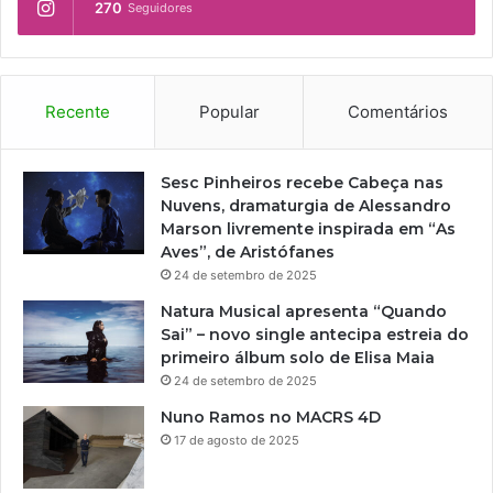
270
Seguidores
o
I
s
A
v
L
i
Q
r
U
Recente
Popular
Comentários
a
E
m
E
i
N
Sesc Pinheiros recebe Cabeça nas
n
N
Nuvens, dramaturgia de Alessandro
g
O
Marson livremente inspirada em “As
r
T
Aves”, de Aristófanes
e
E
24 de setembro de 2025
s
A
s
Natura Musical apresenta “Quando
T
o
Sai” – novo single antecipa estreia do
R
s
primeiro álbum solo de Elisa Maia
O
p
24 de setembro de 2025
D
a
O
Nuno Ramos no MACRS 4D
r
C
17 de agosto de 2025
a
I
v
C