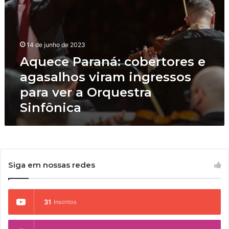
C
n
A
á
T
:
A
c
R
14 de junho de 2023
o
I
Aquece Paraná: cobertores e
b
N
e
agasalhos viram ingressos
A
r
A
para ver a Orquestra
t
P
Sinfônica
o
R
r
E
e
S
s
E
e
N
a
T
Siga em nossas redes
g
A
a
E
s
S
a
31
Inscritos
P
l
E
h
C