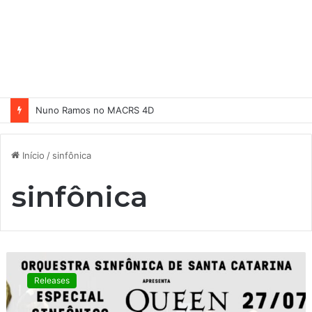
O Retorno, filme baseado no épico A Odisseia, ganha trailer dublado
Início
/
sinfônica
sinfônica
O
R
Releases
Q
U