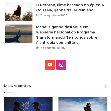
e
O Retorno, filme baseado no épico A
r
Odisseia, ganha trailer dublado
a
17 de agosto de 2025
O
r
q
Manaus ganha destaque em
u
websérie nacional do Programa
e
Transformando Territórios sobre
s
filantropia comunitária
t
17 de agosto de 2025
r
a
S
Y
I
i
n
o
n
f
ô
u
s
Mais recentes
n
T
t
i
c
u
a
a