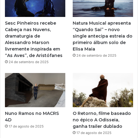
b
g
e
r
Sesc Pinheiros recebe
Natura Musical apresenta
a
Cabeça nas Nuvens,
“Quando Sai” – novo
dramaturgia de
single antecipa estreia do
m
Alessandro Marson
primeiro álbum solo de
livremente inspirada em
Elisa Maia
“As Aves”, de Aristófanes
24 de setembro de 2025
24 de setembro de 2025
Nuno Ramos no MACRS
O Retorno, filme baseado
4D
no épico A Odisseia,
ganha trailer dublado
17 de agosto de 2025
17 de agosto de 2025