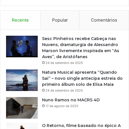
p
r
e
s
Recente
Popular
Comentários
e
n
t
Sesc Pinheiros recebe Cabeça nas
a
Nuvens, dramaturgia de Alessandro
ç
Marson livremente inspirada em “As
õ
Aves”, de Aristófanes
e
24 de setembro de 2025
s
Natura Musical apresenta “Quando
c
Sai” – novo single antecipa estreia do
u
primeiro álbum solo de Elisa Maia
l
24 de setembro de 2025
t
u
Nuno Ramos no MACRS 4D
r
17 de agosto de 2025
a
i
s
O Retorno, filme baseado no épico A
s