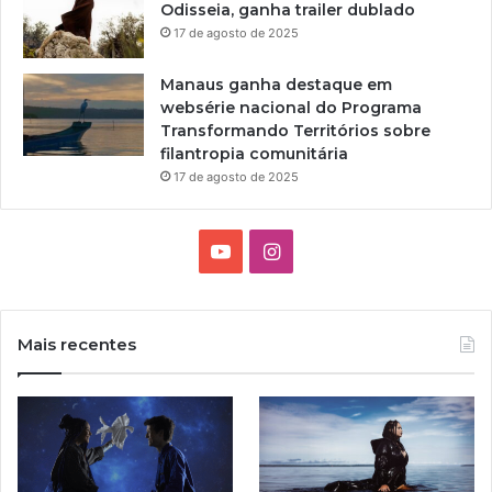
Odisseia, ganha trailer dublado
ã
17 de agosto de 2025
o
o
Manaus ganha destaque em
f
websérie nacional do Programa
e
Transformando Territórios sobre
r
filantropia comunitária
e
c
17 de agosto de 2025
i
d
a
Y
I
s
o
n
e
m
u
s
e
Mais recentes
v
T
t
e
n
u
a
t
o
b
g
s