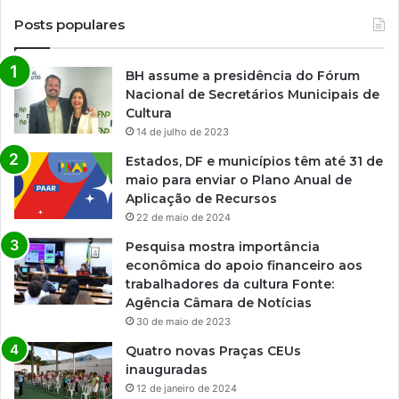
m
C
Posts populares
u
i
BH assume a presidência do Fórum
a
Nacional de Secretários Municipais de
b
Cultura
á
14 de julho de 2023
Estados, DF e municípios têm até 31 de
maio para enviar o Plano Anual de
Aplicação de Recursos
22 de maio de 2024
Pesquisa mostra importância
econômica do apoio financeiro aos
trabalhadores da cultura Fonte:
Agência Câmara de Notícias
30 de maio de 2023
Quatro novas Praças CEUs
inauguradas
12 de janeiro de 2024