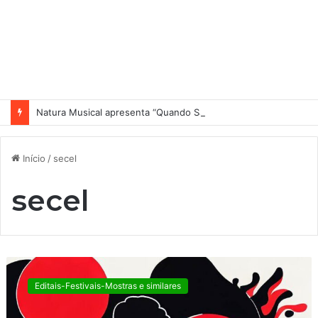
Natura Musical apresenta “Quando Sai” – novo single antecipa estreia do primeiro álbum solo de Elisa Maia
Início
/
secel
secel
M
o
Editais-Festivais-Mostras e similares
s
t