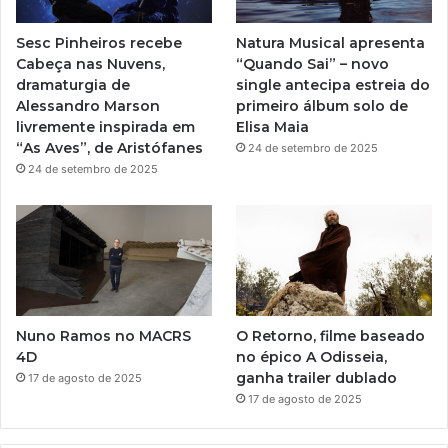
o
e
r
b
Sesc Pinheiros recebe
Natura Musical apresenta
r
a
Cabeça nas Nuvens,
“Quando Sai” – novo
e
dramaturgia de
single antecipa estreia do
a
m
Alessandro Marson
primeiro álbum solo de
l
livremente inspirada em
Elisa Maia
u
“As Aves”, de Aristófanes
24 de setembro de 2025
t
24 de setembro de 2025
a
d
o
p
o
v
o
n
Nuno Ramos no MACRS
O Retorno, filme baseado
e
4D
no épico A Odisseia,
g
ganha trailer dublado
17 de agosto de 2025
r
17 de agosto de 2025
o
e