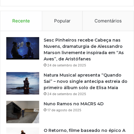
i
n
a
r
Recente
Popular
Comentários
d
o
E
Sesc Pinheiros recebe Cabeça nas
d
Nuvens, dramaturgia de Alessandro
i
Marson livremente inspirada em “As
t
Aves”, de Aristófanes
a
24 de setembro de 2025
l
Natura Musical apresenta “Quando
R
Sai” – novo single antecipa estreia do
u
primeiro álbum solo de Elisa Maia
t
24 de setembro de 2025
h
d
Nuno Ramos no MACRS 4D
e
17 de agosto de 2025
S
o
u
O Retorno, filme baseado no épico A
z