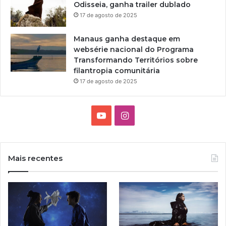
Odisseia, ganha trailer dublado
a
17 de agosto de 2025
d
e
Manaus ganha destaque em
A
websérie nacional do Programa
u
Transformando Territórios sobre
d
filantropia comunitária
i
o
17 de agosto de 2025
v
i
s
Y
I
u
o
n
a
l
u
s
Mais recentes
T
t
u
a
b
g