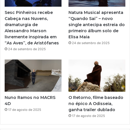
e
r
Sesc Pinheiros recebe
Natura Musical apresenta
a
Cabeça nas Nuvens,
“Quando Sai” – novo
dramaturgia de
single antecipa estreia do
m
Alessandro Marson
primeiro álbum solo de
livremente inspirada em
Elisa Maia
“As Aves”, de Aristófanes
24 de setembro de 2025
24 de setembro de 2025
Nuno Ramos no MACRS
O Retorno, filme baseado
4D
no épico A Odisseia,
ganha trailer dublado
17 de agosto de 2025
17 de agosto de 2025