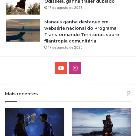
Odisseia, ganha trailer dublado
m
17 de agosto de 2025
p
e
Manaus ganha destaque em
r
websérie nacional do Programa
c
Transformando Territórios sobre
o
filantropia comunitária
r
r
17 de agosto de 2025
e
r
a
Y
I
R
o
n
o
t
u
s
a
Mais recentes
A
T
t
f
r
u
a
o
b
g