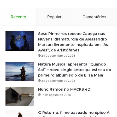
i
t
a
Recente
Popular
Comentários
s
p
a
Sesc Pinheiros recebe Cabeça nas
r
Nuvens, dramaturgia de Alessandro
a
Marson livremente inspirada em “As
i
Aves”, de Aristófanes
n
24 de setembro de 2025
t
Natura Musical apresenta “Quando
e
Sai” – novo single antecipa estreia do
r
primeiro álbum solo de Elisa Maia
e
24 de setembro de 2025
s
s
Nuno Ramos no MACRS 4D
a
17 de agosto de 2025
d
o
s
O Retorno, filme baseado no épico A
e