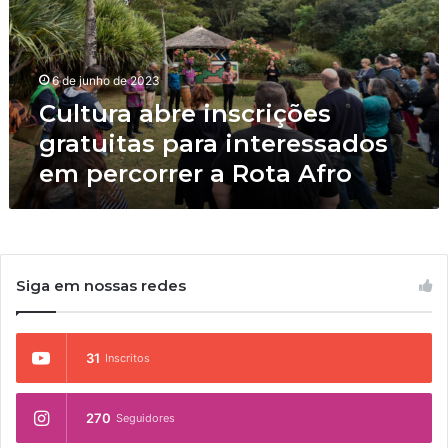
u
r
a
a
6 de junho de 2023
b
Cultura abre inscrições
r
e
gratuitas para interessados
i
em percorrer a Rota Afro
n
s
c
r
i
ç
Siga em nossas redes
õ
e
s
31
Inscritos
g
r
a
270
Seguidores
t
u