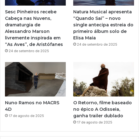
e
r
Sesc Pinheiros recebe
Natura Musical apresenta
a
Cabeça nas Nuvens,
“Quando Sai” – novo
dramaturgia de
single antecipa estreia do
m
Alessandro Marson
primeiro álbum solo de
livremente inspirada em
Elisa Maia
“As Aves”, de Aristófanes
24 de setembro de 2025
24 de setembro de 2025
Nuno Ramos no MACRS
O Retorno, filme baseado
4D
no épico A Odisseia,
ganha trailer dublado
17 de agosto de 2025
17 de agosto de 2025