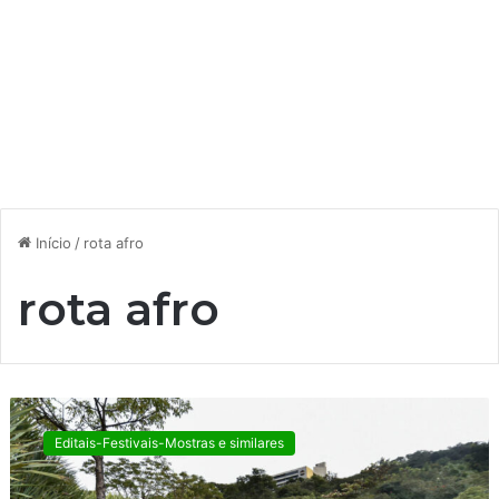
Início
/
rota afro
rota afro
C
u
Editais-Festivais-Mostras e similares
l
t