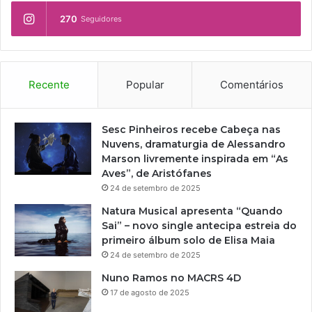
a
270
Seguidores
P
l
a
n
o
Recente
Popular
Comentários
M
u
n
Sesc Pinheiros recebe Cabeça nas
i
Nuvens, dramaturgia de Alessandro
c
Marson livremente inspirada em “As
i
Aves”, de Aristófanes
p
24 de setembro de 2025
a
Natura Musical apresenta “Quando
l
Sai” – novo single antecipa estreia do
d
primeiro álbum solo de Elisa Maia
e
24 de setembro de 2025
C
u
Nuno Ramos no MACRS 4D
l
17 de agosto de 2025
t