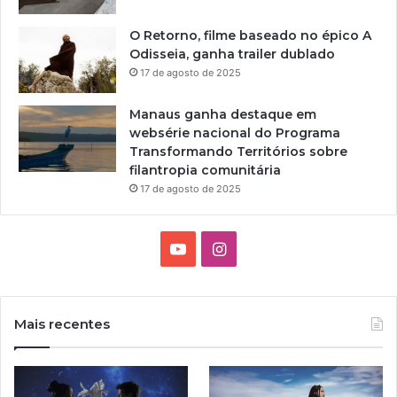
u
r
O Retorno, filme baseado no épico A
a
Odisseia, ganha trailer dublado
17 de agosto de 2025
Manaus ganha destaque em
websérie nacional do Programa
Transformando Territórios sobre
filantropia comunitária
17 de agosto de 2025
Y
I
o
n
u
s
Mais recentes
T
t
u
a