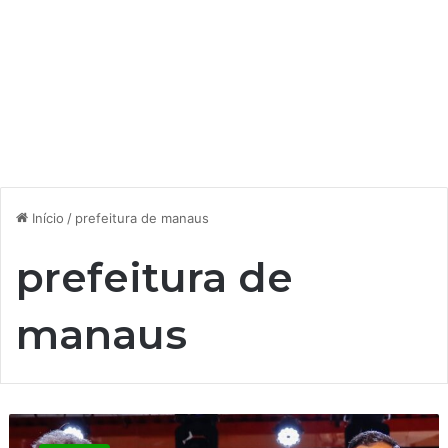
Início
/
prefeitura de manaus
prefeitura de
manaus
M
a