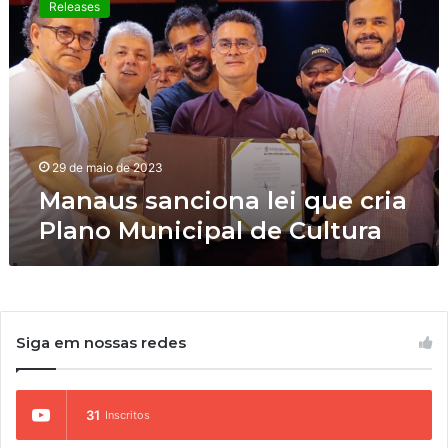
Releases
n
a
u
s
s
a
n
c
29 de maio de 2023
i
Manaus sanciona lei que cria
o
Plano Municipal de Cultura
n
a
l
e
i
q
Siga em nossas redes
u
e
c
31
Inscritos
r
i