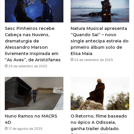
b
g
e
r
Sesc Pinheiros recebe
Natura Musical apresenta
a
Cabeça nas Nuvens,
“Quando Sai” – novo
dramaturgia de
single antecipa estreia do
m
Alessandro Marson
primeiro álbum solo de
livremente inspirada em
Elisa Maia
“As Aves”, de Aristófanes
24 de setembro de 2025
24 de setembro de 2025
Nuno Ramos no MACRS
O Retorno, filme baseado
4D
no épico A Odisseia,
ganha trailer dublado
17 de agosto de 2025