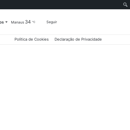
34
Entrar
Artigo
Barra
Switch
Procurar
os
Seguir
Manaus
℃
Política de Cookies
Declaração de Privacidade
aleatório
Lateral
skin
por