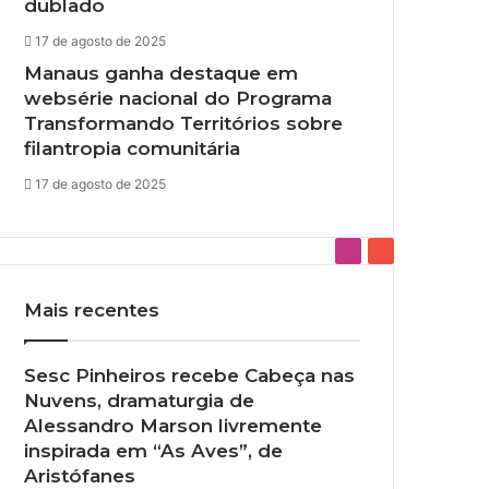
dublado
17 de agosto de 2025
Manaus ganha destaque em
websérie nacional do Programa
Transformando Territórios sobre
filantropia comunitária
17 de agosto de 2025
I
Y
n
o
s
u
Mais recentes
t
T
a
u
Sesc Pinheiros recebe Cabeça nas
g
b
Nuvens, dramaturgia de
r
e
Alessandro Marson livremente
a
inspirada em “As Aves”, de
m
Aristófanes