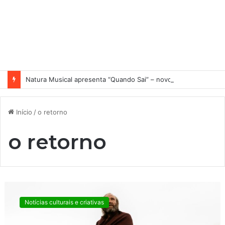
Natura Musical apresenta “Quando Sai” – novo single antecipa estreia do primeiro álbum solo de Elisa Maia
Início
/
o retorno
o retorno
O
R
Notícias culturais e criativas
e
t