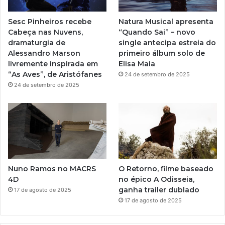
e
r
Sesc Pinheiros recebe
Natura Musical apresenta
a
Cabeça nas Nuvens,
“Quando Sai” – novo
dramaturgia de
single antecipa estreia do
m
Alessandro Marson
primeiro álbum solo de
livremente inspirada em
Elisa Maia
“As Aves”, de Aristófanes
24 de setembro de 2025
24 de setembro de 2025
Nuno Ramos no MACRS
O Retorno, filme baseado
4D
no épico A Odisseia,
ganha trailer dublado
17 de agosto de 2025
17 de agosto de 2025