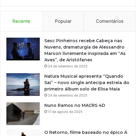
i
c
o
A
Recente
Popular
Comentários
O
d
i
Sesc Pinheiros recebe Cabeça nas
s
Nuvens, dramaturgia de Alessandro
s
Marson livremente inspirada em “As
e
Aves”, de Aristófanes
i
24 de setembro de 2025
a
Natura Musical apresenta “Quando
,
Sai” – novo single antecipa estreia do
g
primeiro álbum solo de Elisa Maia
a
24 de setembro de 2025
n
h
Nuno Ramos no MACRS 4D
a
17 de agosto de 2025
t
r
a
O Retorno, filme baseado no épico A
i