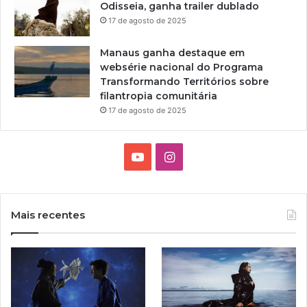
Odisseia, ganha trailer dublado
l
17 de agosto de 2025
e
r
Manaus ganha destaque em
d
websérie nacional do Programa
u
Transformando Territórios sobre
b
filantropia comunitária
l
a
17 de agosto de 2025
d
o
Y
I
o
n
u
s
Mais recentes
T
t
u
a
b
g