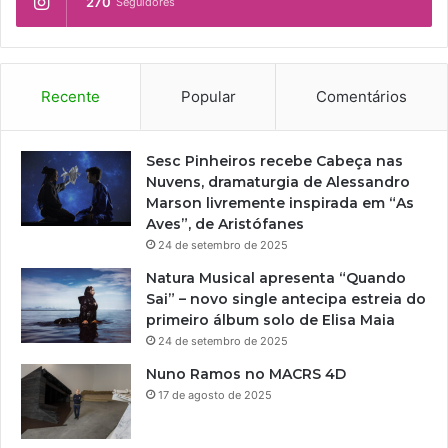
270
Seguidores
s
m
u
q
s
u
d
i
e
l
Recente
Popular
Comentários
L
o
i
m
t
b
Sesc Pinheiros recebe Cabeça nas
e
o
Nuvens, dramaturgia de Alessandro
r
u
Marson livremente inspirada em “As
a
r
Aves”, de Aristófanes
t
b
24 de setembro de 2025
u
a
r
Natura Musical apresenta “Quando
n
a
Sai” – novo single antecipa estreia do
o
P
primeiro álbum solo de Elisa Maia
r
24 de setembro de 2025
o
Nuno Ramos no MACRS 4D
d
17 de agosto de 2025
u
z
i