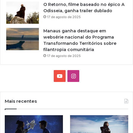
O Retorno, filme baseado no épico A
d
Odisseia, ganha trailer dublado
a
17 de agosto de 2025
p
o
r
Manaus ganha destaque em
M
websérie nacional do Programa
u
Transformando Territórios sobre
l
filantropia comunitária
h
17 de agosto de 2025
e
r
e
Y
I
s
2
o
n
0
2
u
s
Mais recentes
3
T
t
u
a