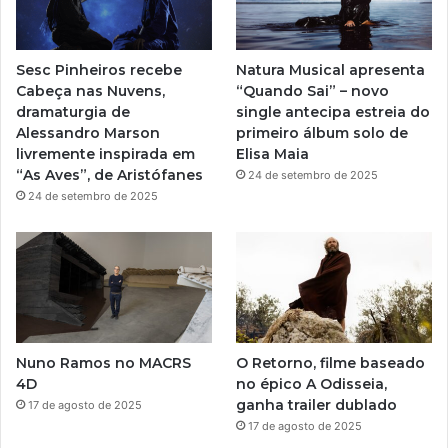
b
g
e
r
Sesc Pinheiros recebe
Natura Musical apresenta
a
Cabeça nas Nuvens,
“Quando Sai” – novo
dramaturgia de
single antecipa estreia do
m
Alessandro Marson
primeiro álbum solo de
livremente inspirada em
Elisa Maia
“As Aves”, de Aristófanes
24 de setembro de 2025
24 de setembro de 2025
Nuno Ramos no MACRS
O Retorno, filme baseado
4D
no épico A Odisseia,
ganha trailer dublado
17 de agosto de 2025
17 de agosto de 2025