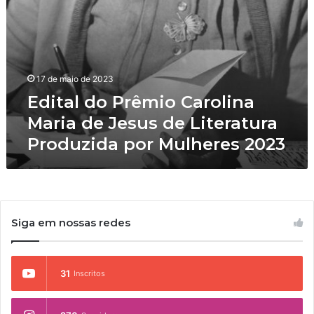
ê
i
m
z
i
a
o
c
C
u
17 de maio de 2023
a
r
r
Edital do Prêmio Carolina
s
o
o
Maria de Jesus de Literatura
l
p
Produzida por Mulheres 2023
i
a
n
r
a
a
M
m
a
u
r
l
Siga em nossas redes
i
h
a
e
d
r
e
31
Inscritos
e
J
s
e
e