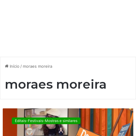
Início
/
moraes moreira
moraes moreira
“
M
Editais-Festivais-Mostras e similares
a
n