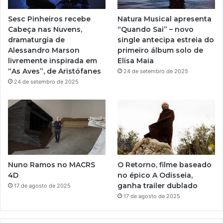
o
e
r
M
Sesc Pinheiros recebe
Natura Musical apresenta
u
a
Cabeça nas Nuvens,
“Quando Sai” – novo
s
dramaturgia de
single antecipa estreia do
e
m
Alessandro Marson
primeiro álbum solo de
u
livremente inspirada em
Elisa Maia
H
“As Aves”, de Aristófanes
24 de setembro de 2025
i
24 de setembro de 2025
s
t
ó
r
i
c
o
d
Nuno Ramos no MACRS
O Retorno, filme baseado
a
4D
no épico A Odisseia,
C
ganha trailer dublado
17 de agosto de 2025
i
17 de agosto de 2025
d
a
d