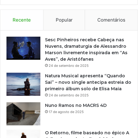
s
i
ç
Recente
Popular
Comentários
ã
o
e
Sesc Pinheiros recebe Cabeça nas
m
Nuvens, dramaturgia de Alessandro
h
Marson livremente inspirada em “As
o
Aves”, de Aristófanes
m
24 de setembro de 2025
e
Natura Musical apresenta “Quando
n
Sai” – novo single antecipa estreia do
a
primeiro álbum solo de Elisa Maia
g
24 de setembro de 2025
e
m
Nuno Ramos no MACRS 4D
a
17 de agosto de 2025
M
o
r
O Retorno, filme baseado no épico A
a