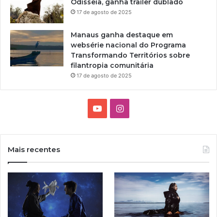
Odisseia, ganha trailer dublado
e
17 de agosto de 2025
s
M
Manaus ganha destaque em
o
websérie nacional do Programa
r
Transformando Territórios sobre
e
filantropia comunitária
i
r
17 de agosto de 2025
a
c
h
Y
I
e
o
n
g
a
u
s
a
Mais recentes
o
T
t
R
i
u
a
o
,
b
g
n