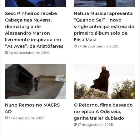
r
e
r
a
Sesc Pinheiros recebe
Natura Musical apresenta
3
a
Cabeça nas Nuvens,
“Quando Sai” – novo
M
dramaturgia de
single antecipa estreia do
d
m
Alessandro Marson
primeiro álbum solo de
e
livremente inspirada em
Elisa Maia
A
“As Aves”, de Aristófanes
24 de setembro de 2025
r
24 de setembro de 2025
t
e
n
o
P
a
r
q
Nuno Ramos no MACRS
O Retorno, filme baseado
u
4D
no épico A Odisseia,
e
ganha trailer dublado
17 de agosto de 2025
d
17 de agosto de 2025
a
L