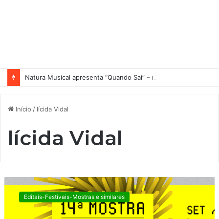
Natura Musical apresenta “Quando Sai” – novo single antecipa estreia do primeiro álbum solo de Elisa Maia
Início
/
lícida Vidal
lícida Vidal
L
í
Editais-Festivais-Mostras e similares
c
i