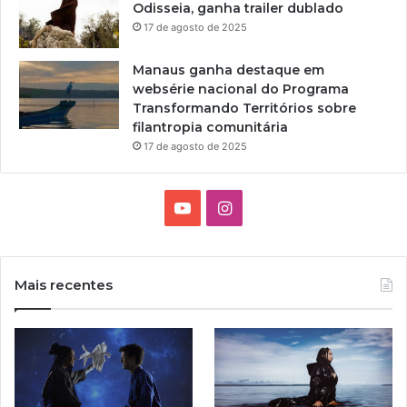
Odisseia, ganha trailer dublado
s
17 de agosto de 2025
p
a
Manaus ganha destaque em
r
websérie nacional do Programa
a
Transformando Territórios sobre
a
filantropia comunitária
1
4
17 de agosto de 2025
ª
e
d
Y
I
i
o
n
ç
ã
u
s
o
Mais recentes
d
T
t
a
M
u
a
o
s
b
g
t