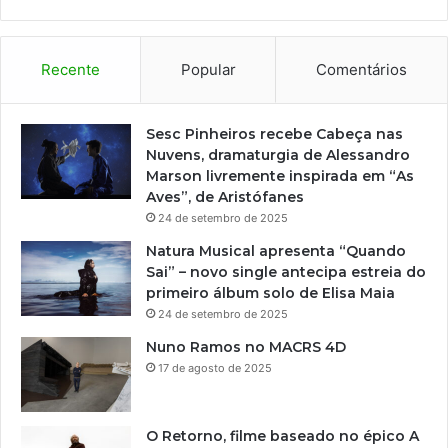
o
o
s
a
Recente
Popular
Comentários
r
t
i
Sesc Pinheiros recebe Cabeça nas
s
Nuvens, dramaturgia de Alessandro
t
Marson livremente inspirada em “As
a
Aves”, de Aristófanes
s
24 de setembro de 2025
s
Natura Musical apresenta “Quando
e
Sai” – novo single antecipa estreia do
l
primeiro álbum solo de Elisa Maia
e
24 de setembro de 2025
c
i
Nuno Ramos no MACRS 4D
o
17 de agosto de 2025
n
a
d
O Retorno, filme baseado no épico A
o