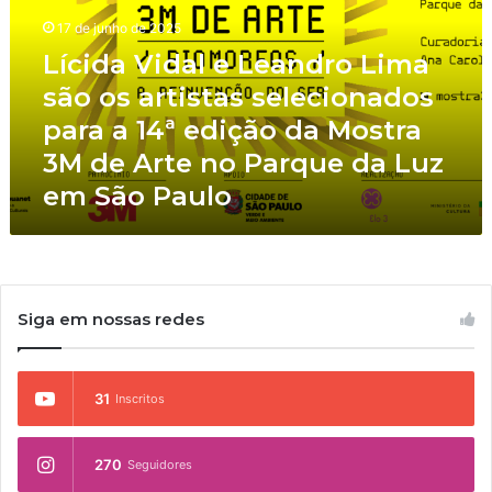
d
17 de junho de 2025
a
V
Lícida Vidal e Leandro Lima
i
são os artistas selecionados
d
para a 14ª edição da Mostra
a
l
3M de Arte no Parque da Luz
e
em São Paulo
L
e
a
n
d
r
Siga em nossas redes
o
L
i
31
Inscritos
m
a
s
270
Seguidores
ã