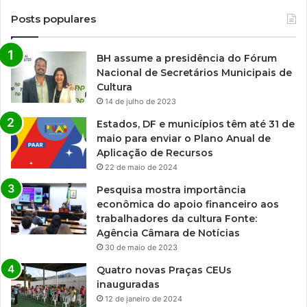
u
z
Posts populares
e
m
BH assume a presidência do Fórum
S
Nacional de Secretários Municipais de
ã
Cultura
o
P
14 de julho de 2023
a
Estados, DF e municípios têm até 31 de
u
maio para enviar o Plano Anual de
l
Aplicação de Recursos
o
22 de maio de 2024
Pesquisa mostra importância
econômica do apoio financeiro aos
trabalhadores da cultura Fonte:
Agência Câmara de Notícias
30 de maio de 2023
Quatro novas Praças CEUs
inauguradas
12 de janeiro de 2024