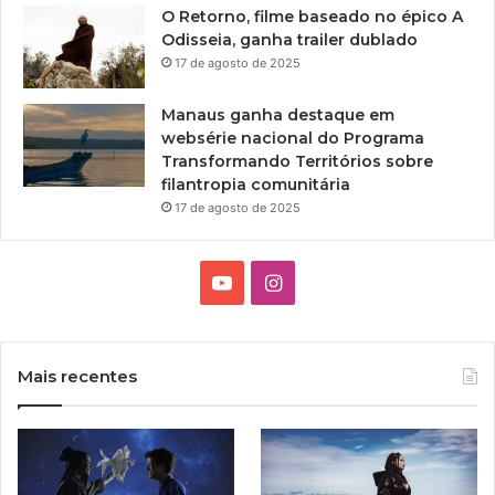
E
O Retorno, filme baseado no épico A
d
A
Odisseia, ganha trailer dublado
o
T
17 de agosto de 2025
H
R
u
O
m
Manaus ganha destaque em
-
o
websérie nacional do Programa
D
r
Transformando Territórios sobre
-
n
filantropia comunitária
J
o
17 de agosto de 2025
A
C
R
e
A
n
Y
I
G
t
U
r
o
n
Á
o
C
u
s
Mais recentes
u
T
t
l
t
u
a
u
r