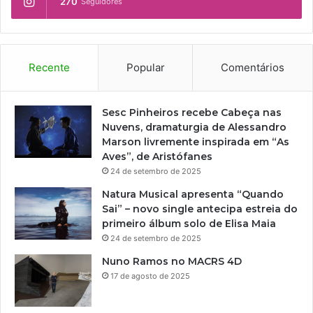
270
Seguidores
ã
G
o
A
d
N
e
H
H
A
Recente
Popular
Comentários
u
N
m
O
o
V
Sesc Pinheiros recebe Cabeça nas
r
A
Nuvens, dramaturgia de Alessandro
e
T
Marson livremente inspirada em “As
5
E
Aves”, de Aristófanes
º
M
24 de setembro de 2025
S
P
a
Natura Musical apresenta “Quando
O
l
Sai” – novo single antecipa estreia do
R
ã
primeiro álbum solo de Elisa Maia
A
o
24 de setembro de 2025
D
z
A
Nuno Ramos no MACRS 4D
i
N
17 de agosto de 2025
n
O
h
T
o