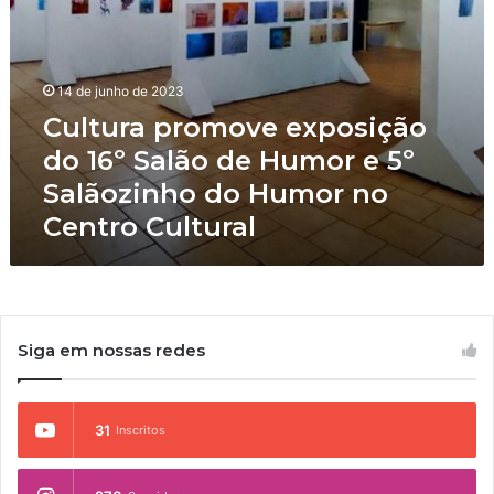
m
O
o
M
v
A
e
R
14 de junho de 2023
e
I
Cultura promove exposição
x
D
p
do 16º Salão de Humor e 5º
O
o
D
Salãozinho do Humor no
s
A
Centro Cultural
i
M
ç
I
ã
N
o
H
d
A
o
M
Siga em nossas redes
1
U
6
L
º
H
S
31
Inscritos
E
a
R
l
”