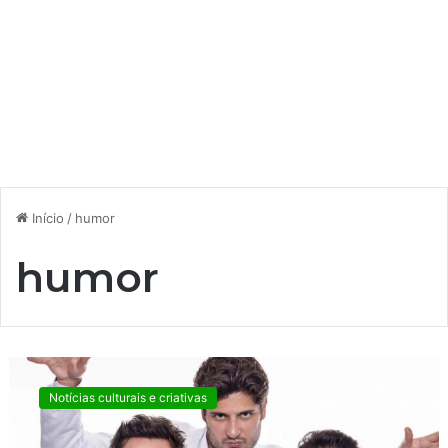
Início
/
humor
humor
S
U
Notícias culturais e criativas
C
E