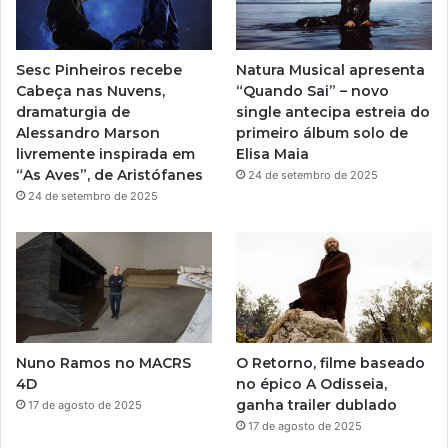
b
g
a
l
e
r
Sesc Pinheiros recebe
Natura Musical apresenta
a
Cabeça nas Nuvens,
“Quando Sai” – novo
dramaturgia de
single antecipa estreia do
m
Alessandro Marson
primeiro álbum solo de
livremente inspirada em
Elisa Maia
“As Aves”, de Aristófanes
24 de setembro de 2025
24 de setembro de 2025
Nuno Ramos no MACRS
O Retorno, filme baseado
4D
no épico A Odisseia,
ganha trailer dublado
17 de agosto de 2025
17 de agosto de 2025