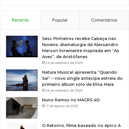
m
o
n
t
Recente
Popular
Comentários
a
g
e
Sesc Pinheiros recebe Cabeça nas
m
Nuvens, dramaturgia de Alessandro
d
Marson livremente inspirada em “As
e
Aves”, de Aristófanes
“
24 de setembro de 2025
H
Natura Musical apresenta “Quando
a
Sai” – novo single antecipa estreia do
m
primeiro álbum solo de Elisa Maia
l
24 de setembro de 2025
e
t
Nuno Ramos no MACRS 4D
”
17 de agosto de 2025
,
d
e
O Retorno, filme baseado no épico A
W