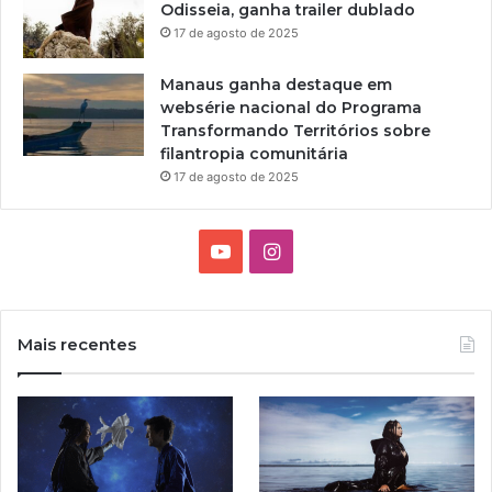
Odisseia, ganha trailer dublado
i
17 de agosto de 2025
l
l
Manaus ganha destaque em
i
websérie nacional do Programa
a
Transformando Territórios sobre
m
filantropia comunitária
S
h
17 de agosto de 2025
a
k
e
Y
I
s
o
n
p
e
u
s
a
Mais recentes
r
T
t
e
,
u
a
e
m
b
g
t