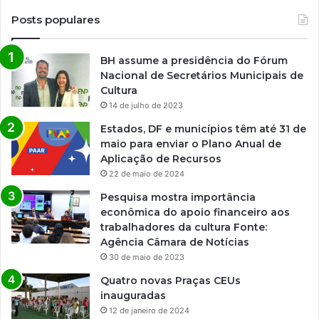
d
o
Posts populares
C
a
BH assume a presidência do Fórum
r
Nacional de Secretários Municipais de
n
Cultura
e
i
14 de julho de 2023
r
Estados, DF e municípios têm até 31 de
o
maio para enviar o Plano Anual de
,
Aplicação de Recursos
n
22 de maio de 2024
o
C
Pesquisa mostra importância
C
econômica do apoio financeiro aos
B
trabalhadores da cultura Fonte:
B
Agência Câmara de Notícias
R
30 de maio de 2023
i
Quatro novas Praças CEUs
o
inauguradas
12 de janeiro de 2024