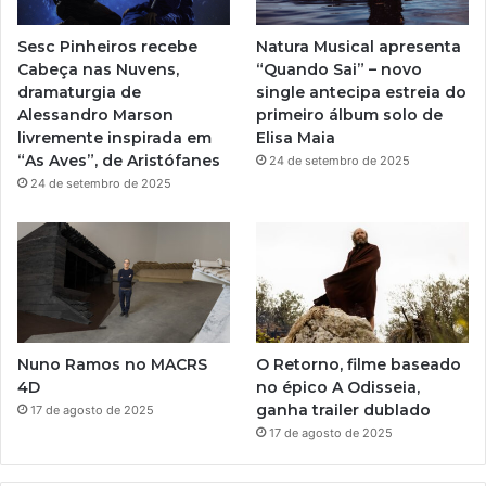
r
e
r
a
Sesc Pinheiros recebe
Natura Musical apresenta
d
a
Cabeça nas Nuvens,
“Quando Sai” – novo
u
dramaturgia de
single antecipa estreia do
ç
m
Alessandro Marson
primeiro álbum solo de
ã
livremente inspirada em
Elisa Maia
o
“As Aves”, de Aristófanes
24 de setembro de 2025
i
24 de setembro de 2025
n
é
d
i
t
a
d
e
Nuno Ramos no MACRS
O Retorno, filme baseado
G
4D
no épico A Odisseia,
e
ganha trailer dublado
17 de agosto de 2025
r
17 de agosto de 2025
a
l