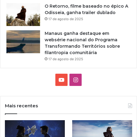
a
O Retorno, filme baseado no épico A
s
Odisseia, ganha trailer dublado
17 de agosto de 2025
Manaus ganha destaque em
websérie nacional do Programa
Transformando Territórios sobre
filantropia comunitária
17 de agosto de 2025
Y
I
o
n
u
s
Mais recentes
T
t
u
a