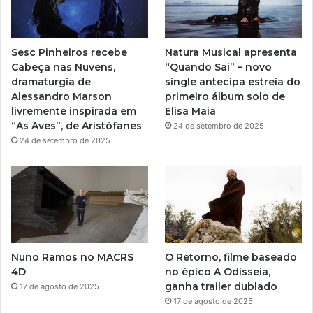
b
g
e
r
Sesc Pinheiros recebe
Natura Musical apresenta
a
Cabeça nas Nuvens,
“Quando Sai” – novo
dramaturgia de
single antecipa estreia do
m
Alessandro Marson
primeiro álbum solo de
livremente inspirada em
Elisa Maia
“As Aves”, de Aristófanes
24 de setembro de 2025
24 de setembro de 2025
Nuno Ramos no MACRS
O Retorno, filme baseado
4D
no épico A Odisseia,
ganha trailer dublado
17 de agosto de 2025
17 de agosto de 2025