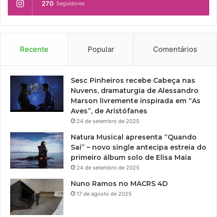
270
Seguidores
V
e
o
o
l
B
t
e
a
t
Recente
Popular
Comentários
à
a
s
R
Sesc Pinheiros recebe Cabeça nas
a
Nuvens, dramaturgia de Alessandro
í
Marson livremente inspirada em “As
z
Aves”, de Aristófanes
e
24 de setembro de 2025
s
S
Natura Musical apresenta “Quando
a
Sai” – novo single antecipa estreia do
n
primeiro álbum solo de Elisa Maia
g
24 de setembro de 2025
r
Nuno Ramos no MACRS 4D
e
17 de agosto de 2025
n
t