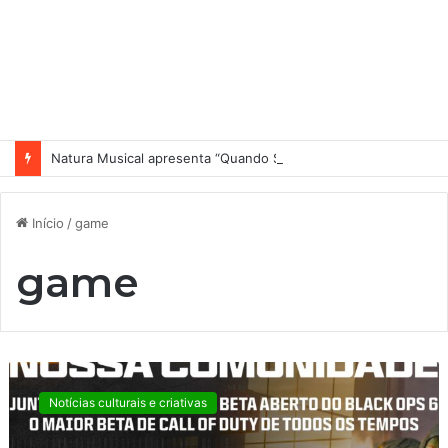
Natura Musical apresenta “Quando Sai” – novo single antecipa estreia do primeiro álbum solo de Elisa Maia
Início
/
game
game
C
a
Notícias culturais e criativas
l
l