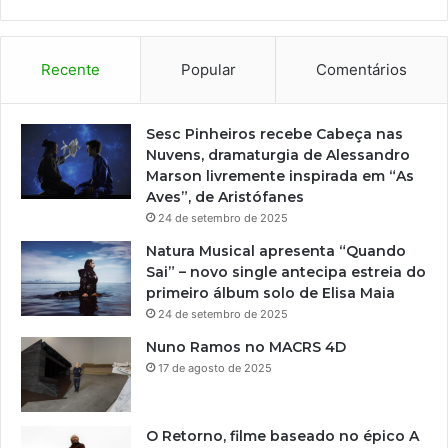
e
F
e
r
Recente
Popular
Comentários
n
a
n
Sesc Pinheiros recebe Cabeça nas
d
Nuvens, dramaturgia de Alessandro
a
Marson livremente inspirada em “As
T
Aves”, de Aristófanes
o
24 de setembro de 2025
r
Natura Musical apresenta “Quando
r
Sai” – novo single antecipa estreia do
e
primeiro álbum solo de Elisa Maia
s
24 de setembro de 2025
i
m
Nuno Ramos no MACRS 4D
p
17 de agosto de 2025
u
l
s
O Retorno, filme baseado no épico A
i