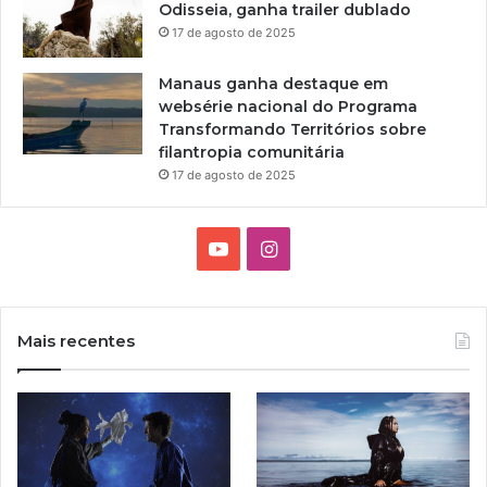
Odisseia, ganha trailer dublado
o
17 de agosto de 2025
n
a
Manaus ganha destaque em
c
websérie nacional do Programa
i
Transformando Territórios sobre
n
filantropia comunitária
e
m
17 de agosto de 2025
a
n
a
Y
I
c
o
n
i
o
u
s
n
Mais recentes
a
T
t
l
n
u
a
o
e
b
g
x