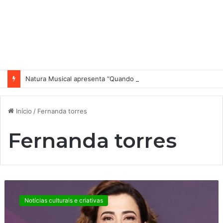
Natura Musical apresenta “Quando Sai” – novo single antecipa estreia do primeiro álbum solo de Elisa Maia
Início
/
Fernanda torres
Fernanda torres
S
u
Notícias culturais e criativas
c
e