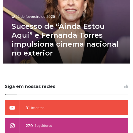
s
s
o
22 de fevereiro de 2025
d
Sucesso de “Ainda Estou
e
Aqui” e Fernanda Torres
“
A
impulsiona cinema nacional
i
no exterior
n
d
a
E
s
t
Siga em nossas redes
o
u
A
31
Inscritos
q
u
i
270
Seguidores
”