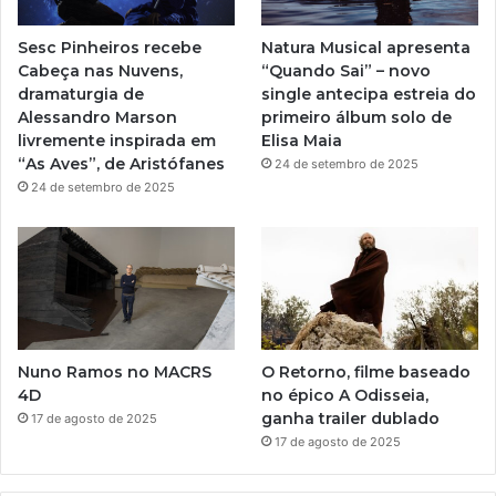
t
e
r
e
Sesc Pinheiros recebe
Natura Musical apresenta
r
a
Cabeça nas Nuvens,
“Quando Sai” – novo
i
dramaturgia de
single antecipa estreia do
o
m
Alessandro Marson
primeiro álbum solo de
r
livremente inspirada em
Elisa Maia
“As Aves”, de Aristófanes
24 de setembro de 2025
24 de setembro de 2025
Nuno Ramos no MACRS
O Retorno, filme baseado
4D
no épico A Odisseia,
ganha trailer dublado
17 de agosto de 2025
17 de agosto de 2025