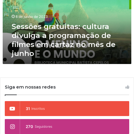
õ
e
s
8 de junho de 2023
g
Sessões gratuitas: cultura
r
divulga a programação de
a
t
filmes em cartaz no mês de
u
junho
i
t
a
s
:
c
Siga em nossas redes
u
l
t
31
Inscritos
u
r
a
270
Seguidores
d