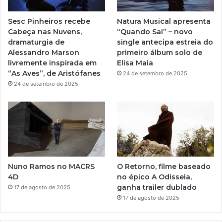
n
e
r
h
Sesc Pinheiros recebe
Natura Musical apresenta
o
a
Cabeça nas Nuvens,
“Quando Sai” – novo
dramaturgia de
single antecipa estreia do
m
Alessandro Marson
primeiro álbum solo de
livremente inspirada em
Elisa Maia
“As Aves”, de Aristófanes
24 de setembro de 2025
24 de setembro de 2025
Nuno Ramos no MACRS
O Retorno, filme baseado
4D
no épico A Odisseia,
ganha trailer dublado
17 de agosto de 2025
17 de agosto de 2025