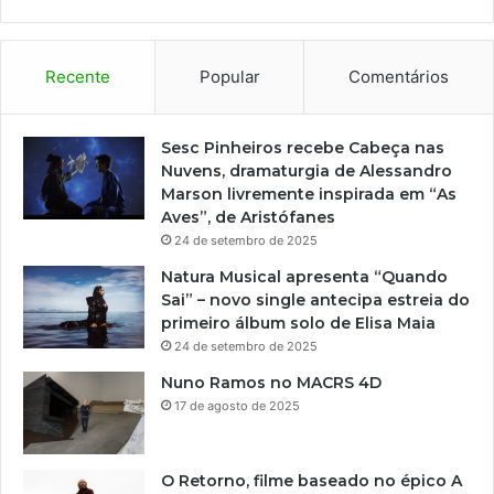
i
v
u
l
Recente
Popular
Comentários
g
a
a
Sesc Pinheiros recebe Cabeça nas
p
Nuvens, dramaturgia de Alessandro
r
Marson livremente inspirada em “As
o
Aves”, de Aristófanes
g
24 de setembro de 2025
r
Natura Musical apresenta “Quando
a
Sai” – novo single antecipa estreia do
m
primeiro álbum solo de Elisa Maia
a
24 de setembro de 2025
ç
ã
Nuno Ramos no MACRS 4D
o
17 de agosto de 2025
d
e
f
O Retorno, filme baseado no épico A
i