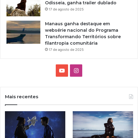
Odisseia, ganha trailer dublado
l
17 de agosto de 2025
m
e
Manaus ganha destaque em
s
websérie nacional do Programa
e
Transformando Territórios sobre
m
filantropia comunitária
c
a
17 de agosto de 2025
r
t
a
Y
I
z
o
n
n
o
u
s
m
Mais recentes
ê
T
t
s
d
u
a
e
j
b
g
u