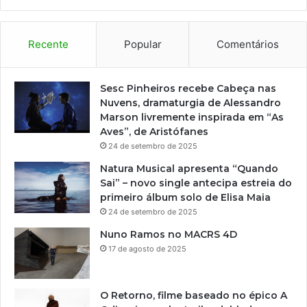
o
o
k
Recente
Popular
Comentários
‘
D
e
Sesc Pinheiros recebe Cabeça nas
l
Nuvens, dramaturgia de Alessandro
í
Marson livremente inspirada em “As
c
Aves”, de Aristófanes
i
24 de setembro de 2025
a
Natura Musical apresenta “Quando
s
Sai” – novo single antecipa estreia do
J
primeiro álbum solo de Elisa Maia
u
24 de setembro de 2025
n
i
Nuno Ramos no MACRS 4D
n
17 de agosto de 2025
a
s
c
O Retorno, filme baseado no épico A
o