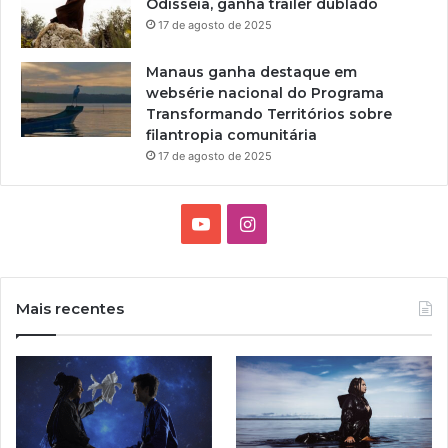
Odisseia, ganha trailer dublado
m
17 de agosto de 2025
C
u
Manaus ganha destaque em
l
websérie nacional do Programa
t
Transformando Territórios sobre
u
filantropia comunitária
r
a
17 de agosto de 2025
’
p
o
Y
I
d
o
n
e
s
u
s
e
Mais recentes
r
T
t
f
e
u
a
i
t
b
g
a