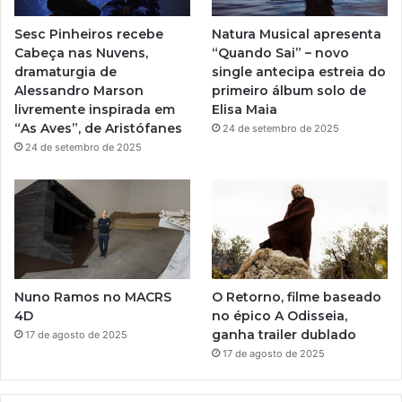
a
e
r
t
Sesc Pinheiros recebe
Natura Musical apresenta
é
a
Cabeça nas Nuvens,
“Quando Sai” – novo
d
dramaturgia de
single antecipa estreia do
i
m
Alessandro Marson
primeiro álbum solo de
a
livremente inspirada em
Elisa Maia
2
“As Aves”, de Aristófanes
24 de setembro de 2025
0
24 de setembro de 2025
Nuno Ramos no MACRS
O Retorno, filme baseado
4D
no épico A Odisseia,
ganha trailer dublado
17 de agosto de 2025
17 de agosto de 2025