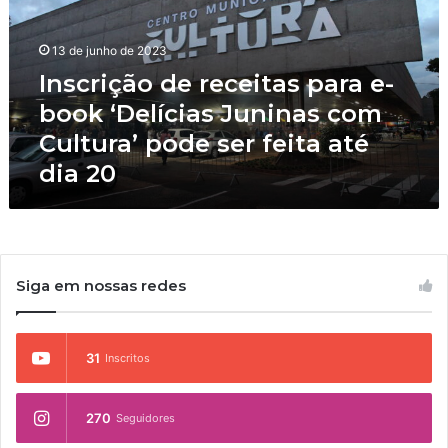
r
i
ç
13 de junho de 2023
ã
Inscrição de receitas para e-
o
book ‘Delícias Juninas com
d
e
Cultura’ pode ser feita até
r
dia 20
e
c
e
i
t
a
Siga em nossas redes
s
p
a
31
Inscritos
r
a
e
270
Seguidores
-
b