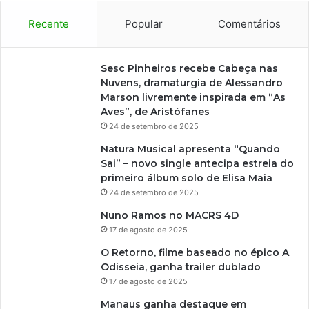
t
Recente
Popular
Comentários
ó
r
i
Sesc Pinheiros recebe Cabeça nas
c
Nuvens, dramaturgia de Alessandro
o
Marson livremente inspirada em “As
d
Aves”, de Aristófanes
e
24 de setembro de 2025
S
ã
Natura Musical apresenta “Quando
o
Sai” – novo single antecipa estreia do
J
primeiro álbum solo de Elisa Maia
o
24 de setembro de 2025
s
é
Nuno Ramos no MACRS 4D
n
17 de agosto de 2025
e
O Retorno, filme baseado no épico A
s
Odisseia, ganha trailer dublado
t
17 de agosto de 2025
e
f
Manaus ganha destaque em