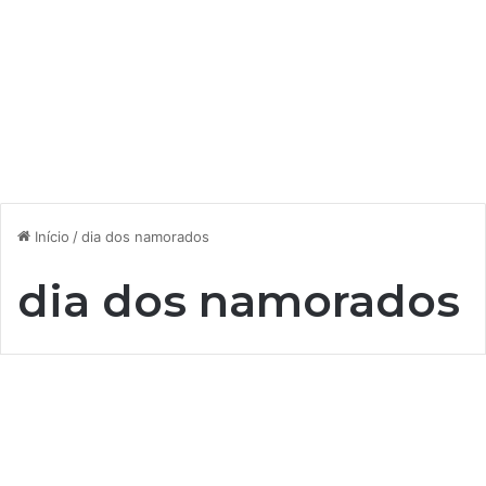
Início
/
dia dos namorados
dia dos namorados
‘
A
Releases
r
r