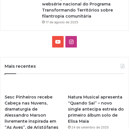
i
websérie nacional do Programa
m
Transformando Territórios sobre
d
filantropia comunitária
e
17 de agosto de 2025
s
e
m
Y
I
a
n
o
n
a
u
s
Mais recentes
T
t
u
a
Sesc Pinheiros recebe
Natura Musical apresenta
b
g
Cabeça nas Nuvens,
“Quando Sai” – novo
dramaturgia de
single antecipa estreia do
e
r
Alessandro Marson
primeiro álbum solo de
livremente inspirada em
Elisa Maia
a
“As Aves”, de Aristófanes
24 de setembro de 2025