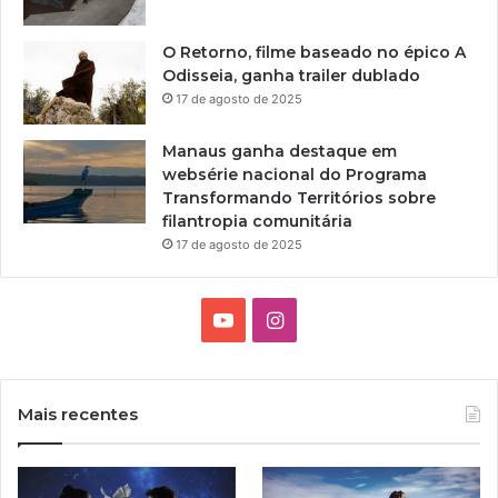
e
m
O Retorno, filme baseado no épico A
c
Odisseia, ganha trailer dublado
a
17 de agosto de 2025
r
t
a
Manaus ganha destaque em
z
websérie nacional do Programa
n
Transformando Territórios sobre
o
filantropia comunitária
m
17 de agosto de 2025
ê
s
d
Y
I
e
j
o
n
u
n
u
s
Mais recentes
h
T
t
o
u
a