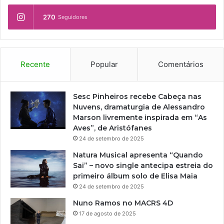
a
a
e
l
270
Seguidores
a
r
A
p
i
l
r
a
d
o
c
i
g
o
Recente
Popular
Comentários
r
r
m
B
a
a
l
m
P
a
Sesc Pinheiros recebe Cabeça nas
a
o
n
Nuvens, dramaturgia de Alessandro
ç
i
c
Marson livremente inspirada em “As
ã
e
Aves”, de Aristófanes
o
s
24 de setembro de 2025
d
i
e
Natura Musical apresenta “Quando
s
f
Sai” – novo single antecipa estreia do
i
primeiro álbum solo de Elisa Maia
l
24 de setembro de 2025
m
Nuno Ramos no MACRS 4D
e
17 de agosto de 2025
s