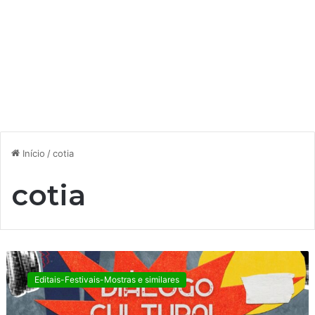
Início
/
cotia
cotia
C
u
Editais-Festivais-Mostras e similares
l
t