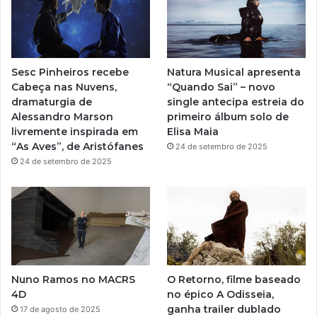
b
g
e
r
Sesc Pinheiros recebe
Natura Musical apresenta
a
Cabeça nas Nuvens,
“Quando Sai” – novo
dramaturgia de
single antecipa estreia do
m
Alessandro Marson
primeiro álbum solo de
livremente inspirada em
Elisa Maia
“As Aves”, de Aristófanes
24 de setembro de 2025
24 de setembro de 2025
Nuno Ramos no MACRS
O Retorno, filme baseado
4D
no épico A Odisseia,
ganha trailer dublado
17 de agosto de 2025