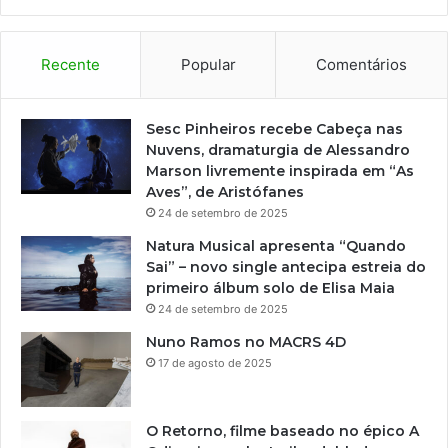
o
n
t
Recente
Popular
Comentários
a
g
e
Sesc Pinheiros recebe Cabeça nas
m
Nuvens, dramaturgia de Alessandro
d
Marson livremente inspirada em “As
e
Aves”, de Aristófanes
“
24 de setembro de 2025
H
Natura Musical apresenta “Quando
a
Sai” – novo single antecipa estreia do
m
primeiro álbum solo de Elisa Maia
l
24 de setembro de 2025
e
t
Nuno Ramos no MACRS 4D
”
17 de agosto de 2025
,
d
e
O Retorno, filme baseado no épico A
W