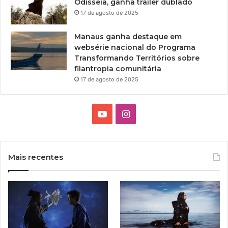
Odisseia, ganha trailer dublado
i
17 de agosto de 2025
l
l
Manaus ganha destaque em
i
websérie nacional do Programa
a
Transformando Territórios sobre
m
filantropia comunitária
S
h
17 de agosto de 2025
a
k
e
Y
I
s
o
n
p
e
u
s
a
Mais recentes
r
T
t
e
,
u
a
e
m
b
g
t