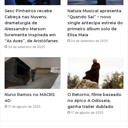
r
e
r
a
Sesc Pinheiros recebe
Natura Musical apresenta
d
a
Cabeça nas Nuvens,
“Quando Sai” – novo
u
dramaturgia de
single antecipa estreia do
ç
m
Alessandro Marson
primeiro álbum solo de
ã
livremente inspirada em
Elisa Maia
o
“As Aves”, de Aristófanes
24 de setembro de 2025
i
24 de setembro de 2025
n
é
d
i
t
a
d
e
Nuno Ramos no MACRS
O Retorno, filme baseado
G
4D
no épico A Odisseia,
e
ganha trailer dublado
17 de agosto de 2025
r
17 de agosto de 2025
a
l
d