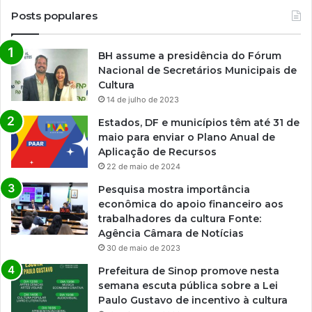
o
Posts populares
C
a
BH assume a presidência do Fórum
r
Nacional de Secretários Municipais de
n
Cultura
e
i
14 de julho de 2023
r
Estados, DF e municípios têm até 31 de
o
maio para enviar o Plano Anual de
,
Aplicação de Recursos
n
22 de maio de 2024
o
C
Pesquisa mostra importância
C
econômica do apoio financeiro aos
B
trabalhadores da cultura Fonte:
B
Agência Câmara de Notícias
R
30 de maio de 2023
i
Prefeitura de Sinop promove nesta
o
semana escuta pública sobre a Lei
Paulo Gustavo de incentivo à cultura