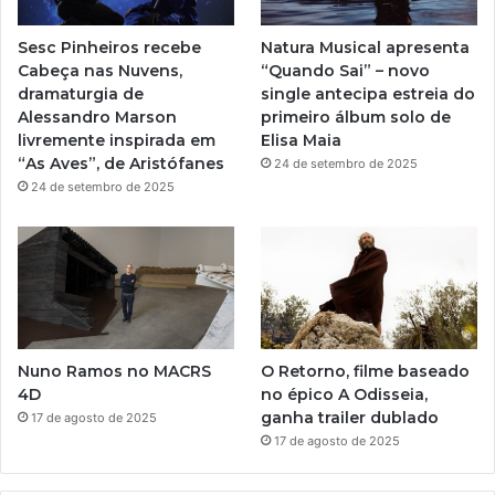
í
e
r
t
Sesc Pinheiros recebe
Natura Musical apresenta
i
a
Cabeça nas Nuvens,
“Quando Sai” – novo
c
dramaturgia de
single antecipa estreia do
a
m
Alessandro Marson
primeiro álbum solo de
s
livremente inspirada em
Elisa Maia
C
“As Aves”, de Aristófanes
24 de setembro de 2025
u
24 de setembro de 2025
l
t
u
r
a
i
s
d
Nuno Ramos no MACRS
O Retorno, filme baseado
e
4D
no épico A Odisseia,
C
ganha trailer dublado
17 de agosto de 2025
a
17 de agosto de 2025
p
i