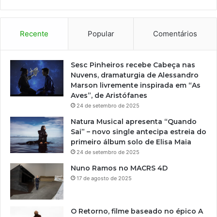
e
s
s
a
Recente
Popular
Comentários
d
o
s
Sesc Pinheiros recebe Cabeça nas
e
Nuvens, dramaturgia de Alessandro
m
Marson livremente inspirada em “As
p
Aves”, de Aristófanes
a
24 de setembro de 2025
r
Natura Musical apresenta “Quando
t
Sai” – novo single antecipa estreia do
i
primeiro álbum solo de Elisa Maia
c
24 de setembro de 2025
i
p
Nuno Ramos no MACRS 4D
a
17 de agosto de 2025
r
d
o
O Retorno, filme baseado no épico A
C