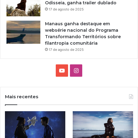
Odisseia, ganha trailer dublado
o
17 de agosto de 2025
n
s
Manaus ganha destaque em
e
websérie nacional do Programa
l
Transformando Territórios sobre
h
filantropia comunitária
o
M
17 de agosto de 2025
u
n
i
Y
I
c
o
n
i
p
u
s
a
Mais recentes
l
T
t
d
e
u
a
P
o
b
g
l