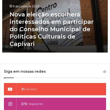
e
9 de junho de 2023
l
e
Nova eleição escolherá
i
interessados em participar
ç
do Conselho Municipal de
ã
o
Políticas Culturais de
e
Capivari
s
c
o
l
h
e
Siga em nossas redes
r
á
i
31
Inscritos
n
t
e
270
Seguidores
r