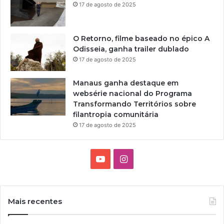
ô
17 de agosto de 2025
n
i
o
O Retorno, filme baseado no épico A
C
Odisseia, ganha trailer dublado
u
17 de agosto de 2025
l
t
Manaus ganha destaque em
u
websérie nacional do Programa
r
Transformando Territórios sobre
a
filantropia comunitária
l
17 de agosto de 2025
Y
I
o
n
u
s
Mais recentes
T
t