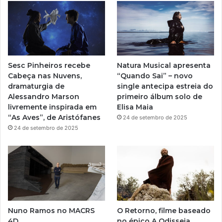
u
a
b
g
e
r
Sesc Pinheiros recebe
Natura Musical apresenta
a
Cabeça nas Nuvens,
“Quando Sai” – novo
dramaturgia de
single antecipa estreia do
m
Alessandro Marson
primeiro álbum solo de
livremente inspirada em
Elisa Maia
“As Aves”, de Aristófanes
24 de setembro de 2025
24 de setembro de 2025
Nuno Ramos no MACRS
O Retorno, filme baseado
4D
no épico A Odisseia,