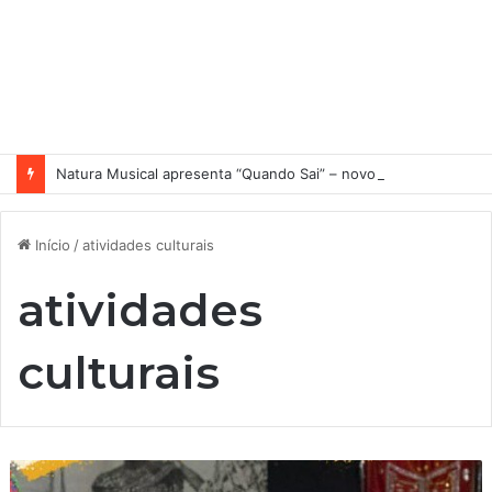
Natura Musical apresenta “Quando Sai” – novo single antecipa estreia do primeiro álbum solo de Elisa Maia
Início
/
atividades culturais
atividades
culturais
E