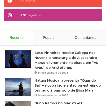
ç
31
Inscritos
r
ã
e
o
p
270
Seguidores
d
r
o
e
M
s
a
e
r
r
Recente
Popular
Comentários
i
v
c
a
á
ç
Sesc Pinheiros recebe Cabeça nas
d
ã
Nuvens, dramaturgia de Alessandro
a
o
Marson livremente inspirada em “As
s
d
Aves”, de Aristófanes
A
o
24 de setembro de 2025
r
P
t
Natura Musical apresenta “Quando
a
e
Sai” – novo single antecipa estreia do
t
s
primeiro álbum solo de Elisa Maia
r
24 de setembro de 2025
i
m
Nuno Ramos no MACRS 4D