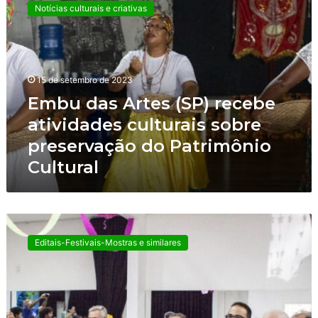
m
Notícias culturais e criativas
b
u
d
a
s
15 de setembro de 2023
A
Embu das Artes (SP) recebe
r
atividades culturais sobre
t
e
preservação do Patrimônio
s
Cultural
(
S
P
)
C
r
u
e
Editais-Festivais-Mostras e similares
l
c
t
e
u
b
r
e
a
a