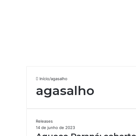
Início
/
agasalho
agasalho
A
Releases
q
14 de junho de 2023
u