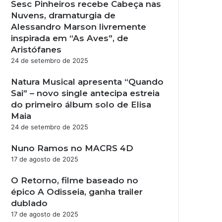
Sesc Pinheiros recebe Cabeça nas
e
g
Nuvens, dramaturgia de
r
Alessandro Marson livremente
a
inspirada em “As Aves”, de
m
Aristófanes
24 de setembro de 2025
Natura Musical apresenta “Quando
Sai” – novo single antecipa estreia
do primeiro álbum solo de Elisa
Maia
24 de setembro de 2025
Nuno Ramos no MACRS 4D
17 de agosto de 2025
O Retorno, filme baseado no
épico A Odisseia, ganha trailer
dublado
17 de agosto de 2025