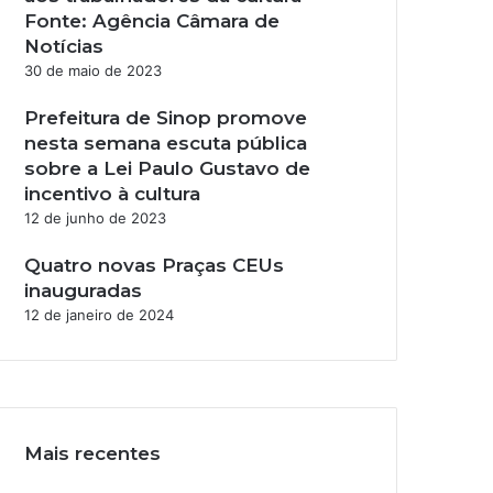
Fonte: Agência Câmara de
Notícias
30 de maio de 2023
Prefeitura de Sinop promove
nesta semana escuta pública
sobre a Lei Paulo Gustavo de
incentivo à cultura
12 de junho de 2023
Quatro novas Praças CEUs
inauguradas
12 de janeiro de 2024
Y
o
I
u
n
T
s
Mais recentes
u
t
b
a