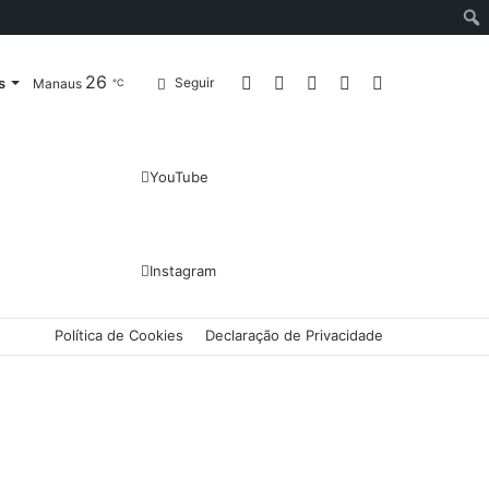
26
Entrar
Artigo
Barra
Switch
Procurar
s
Seguir
Manaus
℃
aleatório
Lateral
skin
por
YouTube
Instagram
Política de Cookies
Declaração de Privacidade