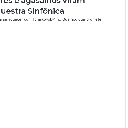
res e agasalhos viram
questra Sinfônica
ha se aquecer com Tchaikovsky” no Guairão, que promete