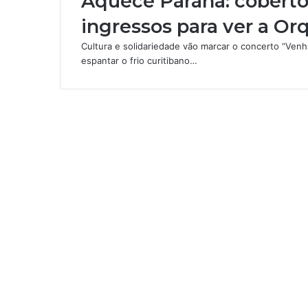
Aquece Paraná: coberto
e
ingressos para ver a Or
c
e
Cultura e solidariedade vão marcar o concerto “Ven
P
espantar o frio curitibano…
a
r
a
n
á
:
c
o
b
e
r
t
o
r
e
s
e