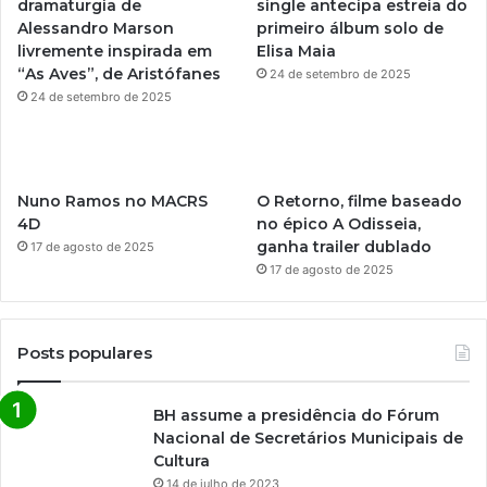
dramaturgia de
single antecipa estreia do
e
r
Alessandro Marson
primeiro álbum solo de
livremente inspirada em
Elisa Maia
a
“As Aves”, de Aristófanes
24 de setembro de 2025
m
24 de setembro de 2025
Nuno Ramos no MACRS
O Retorno, filme baseado
4D
no épico A Odisseia,
ganha trailer dublado
17 de agosto de 2025
17 de agosto de 2025
Posts populares
BH assume a presidência do Fórum
Nacional de Secretários Municipais de
Cultura
14 de julho de 2023