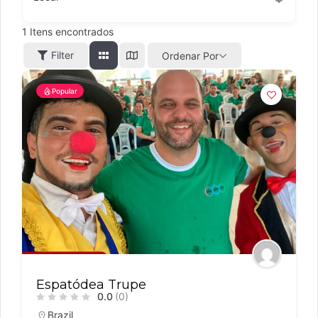
1
Itens encontrados
Filter
Ordenar Por
Popular
Espatódea Trupe
0.0
(0)
Brazil