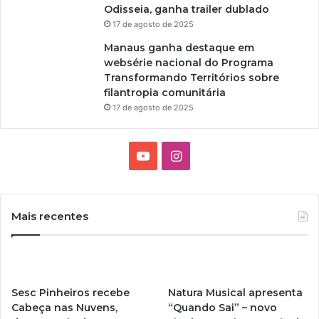
Odisseia, ganha trailer dublado
17 de agosto de 2025
Manaus ganha destaque em
websérie nacional do Programa
Transformando Territórios sobre
filantropia comunitária
17 de agosto de 2025
Y
I
o
n
u
s
Mais recentes
T
t
u
a
Sesc Pinheiros recebe
Natura Musical apresenta
b
g
Cabeça nas Nuvens,
“Quando Sai” – novo