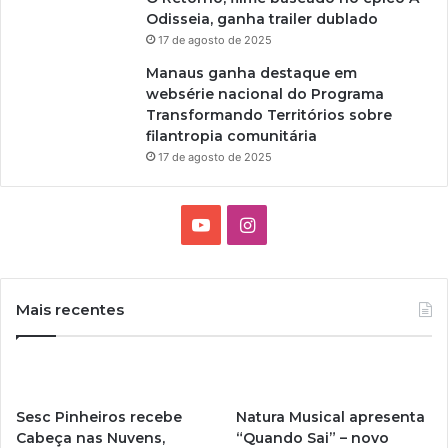
Odisseia, ganha trailer dublado
17 de agosto de 2025
Manaus ganha destaque em
websérie nacional do Programa
Transformando Territórios sobre
filantropia comunitária
17 de agosto de 2025
Y
I
o
n
u
s
Mais recentes
T
t
u
a
Sesc Pinheiros recebe
Natura Musical apresenta
b
g
Cabeça nas Nuvens,
“Quando Sai” – novo