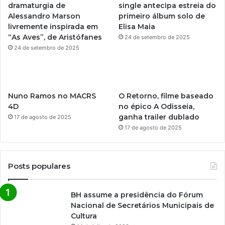
dramaturgia de
single antecipa estreia do
e
r
Alessandro Marson
primeiro álbum solo de
livremente inspirada em
Elisa Maia
a
“As Aves”, de Aristófanes
24 de setembro de 2025
m
24 de setembro de 2025
Nuno Ramos no MACRS
O Retorno, filme baseado
4D
no épico A Odisseia,
ganha trailer dublado
17 de agosto de 2025
17 de agosto de 2025
Posts populares
BH assume a presidência do Fórum
Nacional de Secretários Municipais de
Cultura