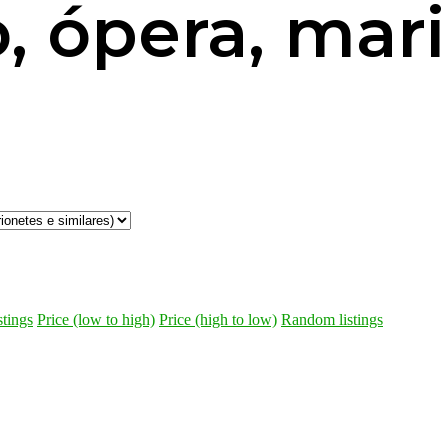
o, ópera, mar
stings
Price (low to high)
Price (high to low)
Random listings