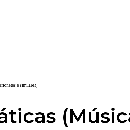
rionetes e similares)
ticas (Música