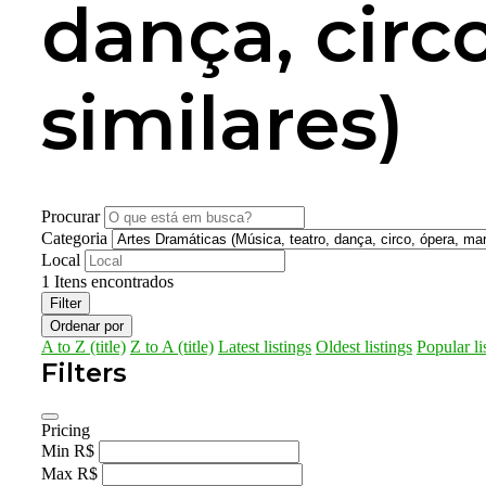
dança, circ
similares)
Procurar
Categoria
Local
1
Itens encontrados
Filter
Ordenar por
A to Z (title)
Z to A (title)
Latest listings
Oldest listings
Popular li
Filters
Pricing
Min
R$
Max
R$