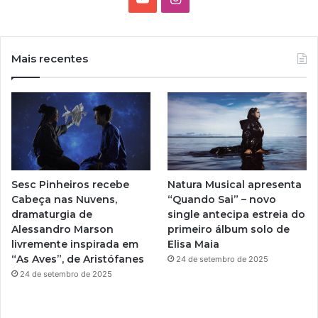
o
n
u
s
Mais recentes
T
t
u
a
b
g
e
r
Sesc Pinheiros recebe
Natura Musical apresenta
a
Cabeça nas Nuvens,
“Quando Sai” – novo
dramaturgia de
single antecipa estreia do
m
Alessandro Marson
primeiro álbum solo de
livremente inspirada em
Elisa Maia
“As Aves”, de Aristófanes
24 de setembro de 2025
24 de setembro de 2025