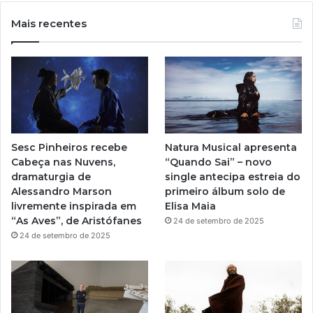
u
s
Mais recentes
T
t
u
a
b
g
e
r
Sesc Pinheiros recebe
Natura Musical apresenta
a
Cabeça nas Nuvens,
“Quando Sai” – novo
dramaturgia de
single antecipa estreia do
m
Alessandro Marson
primeiro álbum solo de
livremente inspirada em
Elisa Maia
“As Aves”, de Aristófanes
24 de setembro de 2025
24 de setembro de 2025