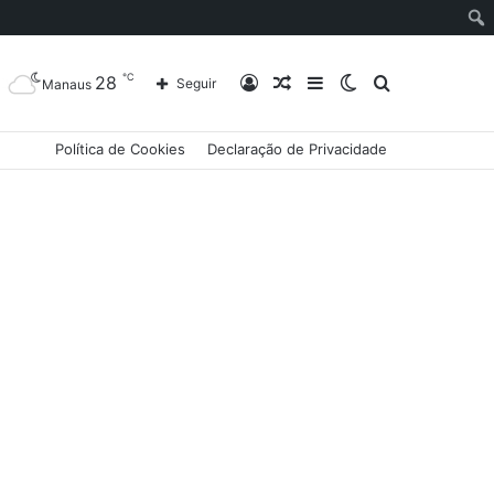
℃
28
Entrar
Artigo
Barra
Switch
Procurar
Seguir
Manaus
Política de Cookies
Declaração de Privacidade
aleatório
Lateral
skin
por