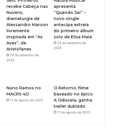
Sesc Pinheiros
Natura Musical
recebe Cabeça nas
apresenta
Nuvens,
“Quando Sai” –
dramaturgia de
novo single
Alessandro Marson
antecipa estreia
livremente
do primeiro álbum
inspirada em “As
solo de Elisa Maia
Aves”, de
24 de setembro de
2025
Aristófanes
24 de setembro de
2025
Nuno Ramos no
O Retorno, filme
MACRS 4D
baseado no épico
A Odisseia, ganha
17 de agosto de 2025
trailer dublado
17 de agosto de 2025