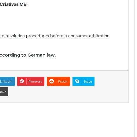
Criativas ME:
pute resolution procedures before a consumer arbitration
according to German law.
Linkedin
Pinterest
Reddit
Skype
imir