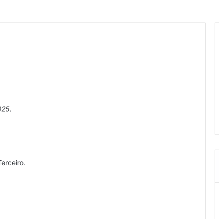
025.
erceiro.