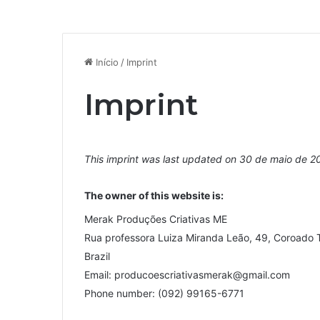
Início
/
Imprint
Imprint
This imprint was last updated on 30 de maio de 2
The owner of this website is:
Merak Produções Criativas ME
Rua professora Luiza Miranda Leão, 49, Coroado T
Brazil
Email:
moc.liamg@karemsavitaircseocudorp
Phone number: (092) 99165-6771