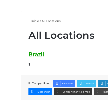
Início
/
All Locations
All Locations
Brazil
1
Compartilhar
Facebook
Twitter
Messenger
Compartilhar via e-mail
Impr