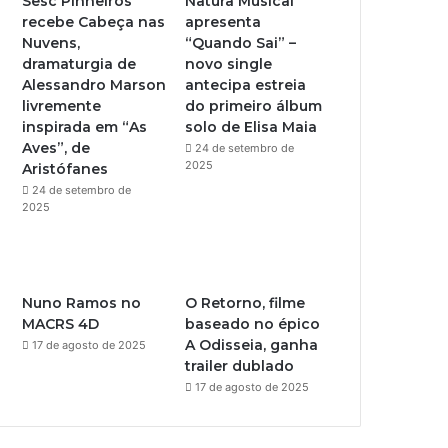
Sesc Pinheiros
Natura Musical
recebe Cabeça nas
apresenta
e
r
Nuvens,
“Quando Sai” –
dramaturgia de
novo single
a
Alessandro Marson
antecipa estreia
livremente
do primeiro álbum
m
inspirada em “As
solo de Elisa Maia
Aves”, de
24 de setembro de
2025
Aristófanes
24 de setembro de
2025
Nuno Ramos no
O Retorno, filme
MACRS 4D
baseado no épico
A Odisseia, ganha
17 de agosto de 2025
trailer dublado
17 de agosto de 2025